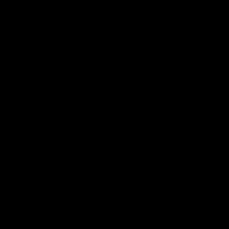
0
τερα Παιχνίδια
ine Παιχνίδια