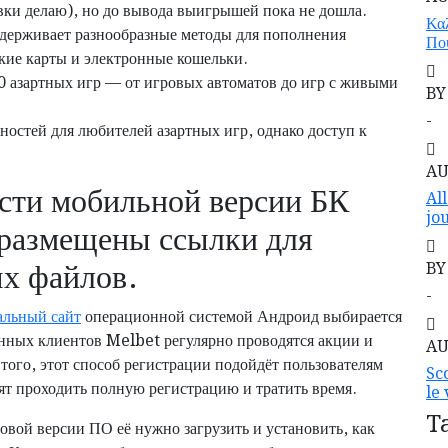
вки делаю), но до вывода выигрышей пока не дошла.
Κα
держивает разнообразные методы для пополнения
Πού
ские карты и электронные кошельки.
0 азартных игр — от игровых автоматов до игр с живыми
BY
-
остей для любителей азартных игр, однако доступ к
AU
сти мобильной версии БК
Al
jou
 размещены ссылки для
ых файлов.
BY
-
альный сайт
операционной системой Андроид выбирается
нных клиентов Melbet регулярно проводятся акции и
AU
того, этот способ регистрации подойдёт пользователям
Sc
ят проходить полную регистрацию и тратить время.
le 
T
овой версии ПО её нужно загрузить и установить, как