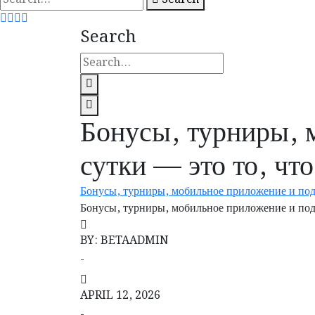
Search
Бонусы, турниры, 
сутки — это то, чт
Бонусы, турниры, мобильное приложение и подд
Бонусы, турниры, мобильное приложение и подд
BY: BETAADMIN
-
APRIL 12, 2026
-