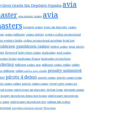
avia
0 Giros Gratis Sin Depósito España
avia
aster
avia master casino
asters
beonbet casino
bono sin deposito
casino
ken
casino millioner
casino pistolo
codere codigo promocional
go registro luckia
código promocional sportium
fresh bet
mblezen
gamblezen casino
jettbet casino
jugar pirots
atis
Keyword
lucky twice casino
madcasino
mad casino
casino bonus
madcasino france
madcasino promotions
rketing
millioner casino app
millioner casino online
online
penalty unlimited
no millioner
online καζίνο στην ελλάδα
pirots 4 demo
mo
pistolo casino
pistolo casino login
olo casino online
pistolo online casino
revery play casino no
osit bonus
ruleta bono sin deposito
slotlair login
slotsgem opinie
d bounty showdown demo buy bonus
wild bounty showdown
o game
wild bounty showdown slot
william hill codigo
mocional
παιχνίδια κλασικής κίνηση
Источник