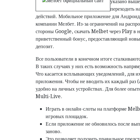
указано выше
переходить н
действий. Мобильное приложение для Андроида
компании Мелбет. Из-за ограничений на распро
стороны Google, скачать Melbet через Play в 
приветственный бонус, предоставляющий новы
депозит.
Все пользователи в конечном итоге сталкивают
В таких случаях у них есть возможность напрям
Что касается всплывающих уведомлений, для их
приложения. Чтобы не вводить их каждый раз 
удобно на личных устройствах. Для более опы
Multi-Live.
Играть в онлайн-слоты на платформе Melbe
игровых площадок.
Если приложение не обновилось после вып
заново.
Это позволяет получить правильное предст