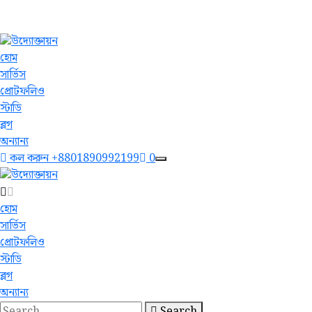
হোম
সার্ভিস
প্রোটফলিও
স্টাডি
ব্লগ
অন্যান্য
কল করুন
+8801890992199
0
হোম
সার্ভিস
প্রোটফলিও
স্টাডি
ব্লগ
অন্যান্য
Search