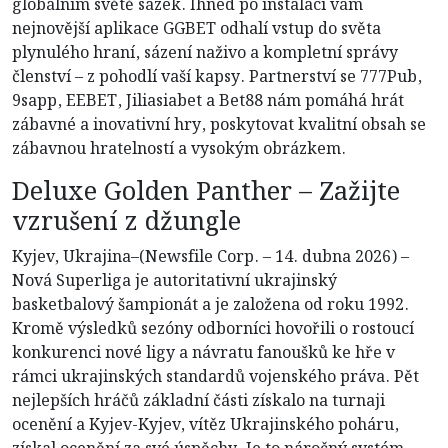
globálním světě sázek. Ihned po instalaci vám
nejnovější aplikace GGBET odhalí vstup do světa
plynulého hraní, sázení naživo a kompletní správy
členství – z pohodlí vaší kapsy. Partnerství se 777Pub,
9sapp, EEBET, Jiliasiabet a Bet88 nám pomáhá hrát
zábavné a inovativní hry, poskytovat kvalitní obsah se
zábavnou hratelností a vysokým obrázkem.
Deluxe Golden Panther – Zažijte
vzrušení z džungle
Kyjev, Ukrajina–(Newsfile Corp. – 14. dubna 2026) –
Nová Superliga je autoritativní ukrajinský
basketbalový šampionát a je založena od roku 1992.
Kromě výsledků sezóny odborníci hovořili o rostoucí
konkurenci nové ligy a návratu fanoušků ke hře v
rámci ukrajinských standardů vojenského práva. Pět
nejlepších hráčů základní části získalo na turnaji
ocenění a Kyjev-Kyjev, vítěz Ukrajinského poháru,