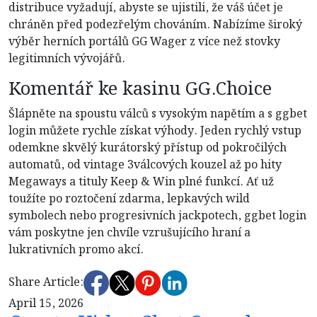
distribuce vyžadují, abyste se ujistili, že váš účet je
chráněn před podezřelým chováním. Nabízíme široký
výběr herních portálů GG Wager z více než stovky
legitimních vývojářů.
Komentář ke kasinu GG.Choice
Šlápněte na spoustu válců s vysokým napětím a s ggbet
login můžete rychle získat výhody. Jeden rychlý vstup
odemkne skvělý kurátorský přístup od pokročilých
automatů, od vintage 3válcových kouzel až po hity
Megaways a tituly Keep & Win plné funkcí. Ať už
toužíte po roztočení zdarma, lepkavých wild
symbolech nebo progresivních jackpotech, ggbet login
vám poskytne jen chvíle vzrušujícího hraní a
lukrativních promo akcí.
Share Article:
April 15, 2026