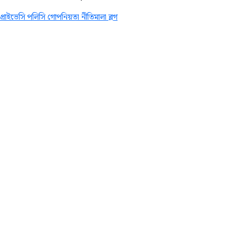
প্রাইভেসি পলিসি
গোপনিয়তা নীতিমালা
ব্লগ