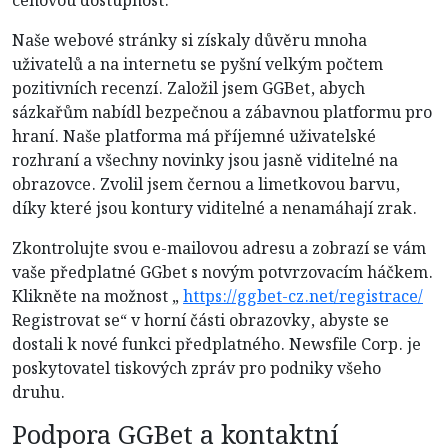
cenovou dostupnost.
Naše webové stránky si získaly důvěru mnoha
uživatelů a na internetu se pyšní velkým počtem
pozitivních recenzí. Založil jsem GGBet, abych
sázkařům nabídl bezpečnou a zábavnou platformu pro
hraní. Naše platforma má příjemné uživatelské
rozhraní a všechny novinky jsou jasně viditelné na
obrazovce. Zvolil jsem černou a limetkovou barvu,
díky které jsou kontury viditelné a nenamáhají zrak.
Zkontrolujte svou e-mailovou adresu a zobrazí se vám
vaše předplatné GGbet s novým potvrzovacím háčkem.
Klikněte na možnost „
https://ggbet-cz.net/registrace/
Registrovat se“ v horní části obrazovky, abyste se
dostali k nové funkci předplatného. Newsfile Corp. je
poskytovatel tiskových zpráv pro podniky všeho
druhu.
Podpora GGBet a kontaktní