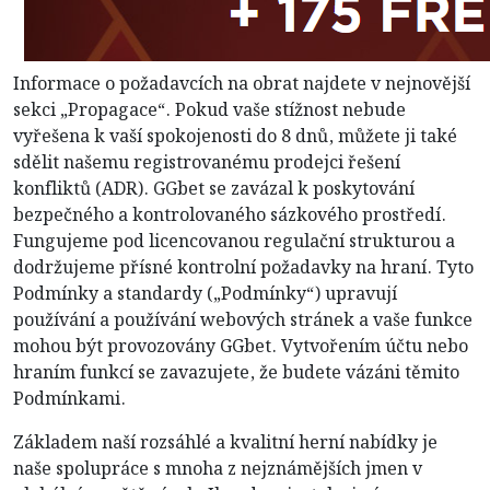
Informace o požadavcích na obrat najdete v nejnovější
sekci „Propagace“. Pokud vaše stížnost nebude
vyřešena k vaší spokojenosti do 8 dnů, můžete ji také
sdělit našemu registrovanému prodejci řešení
konfliktů (ADR). GGbet se zavázal k poskytování
bezpečného a kontrolovaného sázkového prostředí.
Fungujeme pod licencovanou regulační strukturou a
dodržujeme přísné kontrolní požadavky na hraní. Tyto
Podmínky a standardy („Podmínky“) upravují
používání a používání webových stránek a vaše funkce
mohou být provozovány GGbet. Vytvořením účtu nebo
hraním funkcí se zavazujete, že budete vázáni těmito
Podmínkami.
Základem naší rozsáhlé a kvalitní herní nabídky je
naše spolupráce s mnoha z nejznámějších jmen v