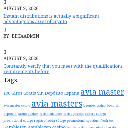
AUGUST 9, 2026
Instant distributions is actually a significant
advantageous asset of crypto
BY: BETAADMIN
-
AUGUST 9, 2026
Constantly verify that you meet with the qualifications
requirements before
Tags
avia master
100 Giros Gratis Sin Depósito España
avia masters
avia master casino
beonbet casino
bono sin
deposito
casino gokken
casino millioner
casino pistolo
codere codigo
promocional
codigo registro luckia
código promocional sportium
fresh bet
Gamblezen
gamblezen casino
jettbet casino
jugar pirots 4 gratis