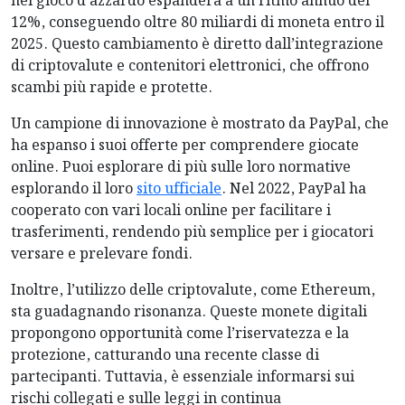
nel gioco d’azzardo espanderà a un ritmo annuo del
12%, conseguendo oltre 80 miliardi di moneta entro il
2025. Questo cambiamento è diretto dall’integrazione
di criptovalute e contenitori elettronici, che offrono
scambi più rapide e protette.
Un campione di innovazione è mostrato da PayPal, che
ha espanso i suoi offerte per comprendere giocate
online. Puoi esplorare di più sulle loro normative
esplorando il loro
sito ufficiale
. Nel 2022, PayPal ha
cooperato con vari locali online per facilitare i
trasferimenti, rendendo più semplice per i giocatori
versare e prelevare fondi.
Inoltre, l’utilizzo delle criptovalute, come Ethereum,
sta guadagnando risonanza. Queste monete digitali
propongono opportunità come l’riservatezza e la
protezione, catturando una recente classe di
partecipanti. Tuttavia, è essenziale informarsi sui
rischi collegati e sulle leggi in continua