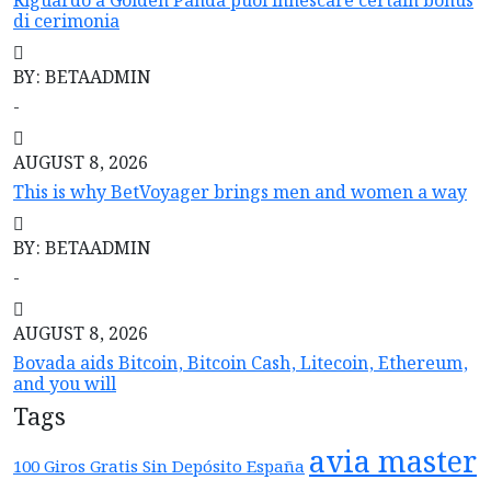
Riguardo a Golden Panda puoi innescare certain bonus
di cerimonia
BY: BETAADMIN
-
AUGUST 8, 2026
This is why BetVoyager brings men and women a way
BY: BETAADMIN
-
AUGUST 8, 2026
Bovada aids Bitcoin, Bitcoin Cash, Litecoin, Ethereum,
and you will
Tags
avia master
100 Giros Gratis Sin Depósito España