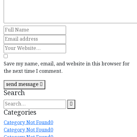
Save my name, email, and website in this browser for
the next time I comment.
send message
Search
Categories
Category Not Found
0
Category Not Found
0