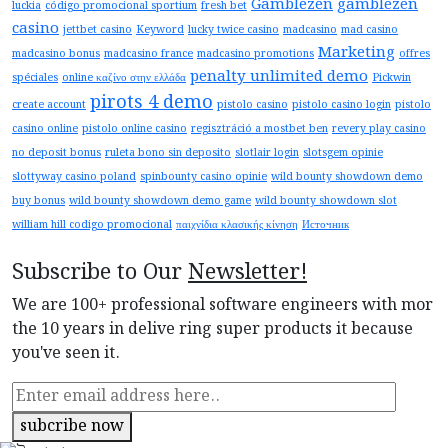
Gamblezen
gamblezen
luckia
código promocional sportium
fresh bet
casino
jettbet casino
Keyword
lucky twice casino
madcasino
mad casino
Marketing
madcasino bonus
madcasino france
madcasino promotions
offres
penalty unlimited demo
spéciales
online καζίνο στην ελλάδα
Pickwin
pirots 4 demo
create account
pistolo casino
pistolo casino login
pistolo
casino online
pistolo online casino
regisztráció a mostbet ben
revery play casino
no deposit bonus
ruleta bono sin deposito
slotlair login
slotsgem opinie
slottyway casino poland
spinbounty casino opinie
wild bounty showdown demo
buy bonus
wild bounty showdown demo game
wild bounty showdown slot
william hill codigo promocional
παιχνίδια κλασικής κίνηση
Источник
Subscribe to Our
Newsletter!
We are 100+ professional software engineers with mor
the 10 years in delive ring super products it because
you've seen it.
subcribe now