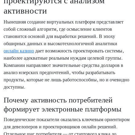
проектируются с анализом
активности
Нынешняя создание виртуальных платформ представляет
собой сложный алгоритм, где осмысление клиентов
становится основой для выработки решений. В эпоху
обширных данных и высокотехнологичной аналитики
онлайн казино
дает возможность проектировать системы,
наиболее адекватные реальным нуждам целевой группы.
Компании направляют значительные средства долларов в
анализ юзерских предпочтений, чтобы разрабатывать
продукты, которые не лишь работоспособны, но и очевидно
доступны.
Почему активность потребителей
формирует электронные платформы
Поведенческие показатели оказались ключевым ориентиром
для девелоперов и проектировщиков онлайн решений.
Отдельное шаг потребителя — от стартового клика до