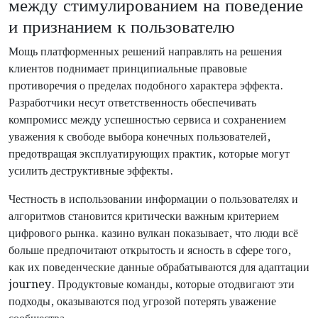
между стимулированием на поведение
и признанием к пользователю
Мощь платформенных решений направлять на решения
клиентов поднимает принципиальные правовые
противоречия о пределах подобного характера эффекта.
Разработчики несут ответственность обеспечивать
компромисс между успешностью сервиса и сохранением
уважения к свободе выбора конечных пользователей,
предотвращая эксплуатирующих практик, которые могут
усилить деструктивные эффекты.
Честность в использовании информации о пользователях и
алгоритмов становится критически важным критерием
цифрового рынка. казино вулкан показывает, что люди всё
больше предпочитают открытость и ясность в сфере того,
как их поведенческие данные обрабатываются для адаптации
journey. Продуктовые команды, которые отодвигают эти
подходы, оказываются под угрозой потерять уважение