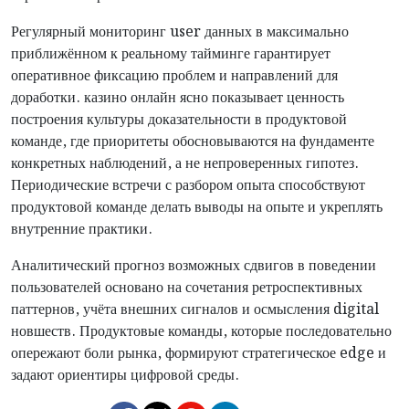
Регулярный мониторинг user данных в максимально
приближённом к реальному тайминге гарантирует
оперативное фиксацию проблем и направлений для
доработки. казино онлайн ясно показывает ценность
построения культуры доказательности в продуктовой
команде, где приоритеты обосновываются на фундаменте
конкретных наблюдений, а не непроверенных гипотез.
Периодические встречи с разбором опыта способствуют
продуктовой команде делать выводы на опыте и укреплять
внутренние практики.
Аналитический прогноз возможных сдвигов в поведении
пользователей основано на сочетания ретроспективных
паттернов, учёта внешних сигналов и осмысления digital
новшеств. Продуктовые команды, которые последовательно
опережают боли рынка, формируют стратегическое edge и
задают ориентиры цифровой среды.