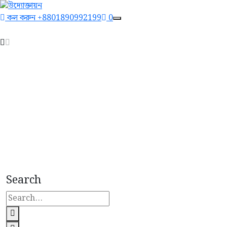
কল করুন
+8801890992199
0
Search