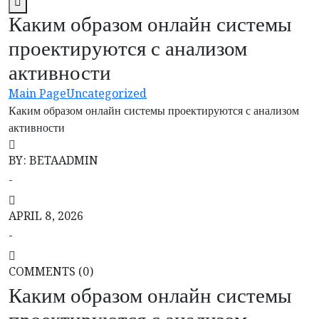
Каким образом онлайн системы
проектируются с анализом
активности
Main Page
Uncategorized
Каким образом онлайн системы проектируются с анализом
активности
BY: BETAADMIN
-
APRIL 8, 2026
-
COMMENTS (0)
Каким образом онлайн системы