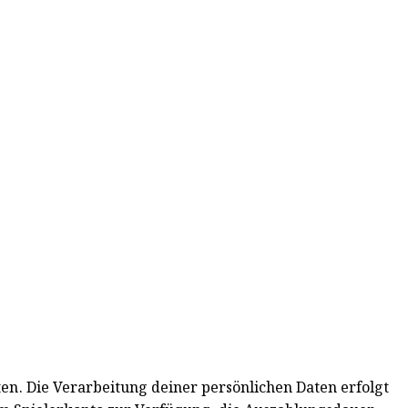
en. Die Verarbeitung deiner persönlichen Daten erfolgt