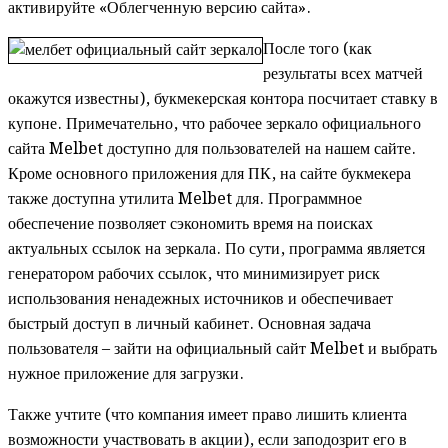
активируйте «Облегченную версию сайта».
После того (как
результаты всех матчей
окажутся известны), букмекерская контора посчитает ставку в
купоне. Примечательно, что рабочее зеркало официального
сайта Melbet доступно для пользователей на нашем сайте.
Кроме основного приложения для ПК, на сайте букмекера
также доступна утилита Melbet для. Программное
обеспечение позволяет сэкономить время на поисках
актуальных ссылок на зеркала. По сути, программа является
генератором рабочих ссылок, что минимизирует риск
использования ненадежных источников и обеспечивает
быстрый доступ в личный кабинет. Основная задача
пользователя – зайти на официальный сайт Melbet и выбрать
нужное приложение для загрузки.
Также учтите (что компания имеет право лишить клиента
возможности участвовать в акции), если заподозрит его в