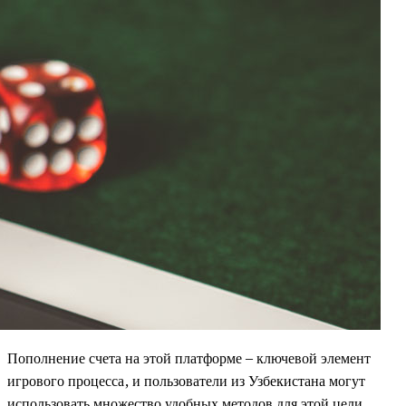
Пополнение счета на этой платформе – ключевой элемент
игрового процесса, и пользователи из Узбекистана могут
использовать множество удобных методов для этой цели.