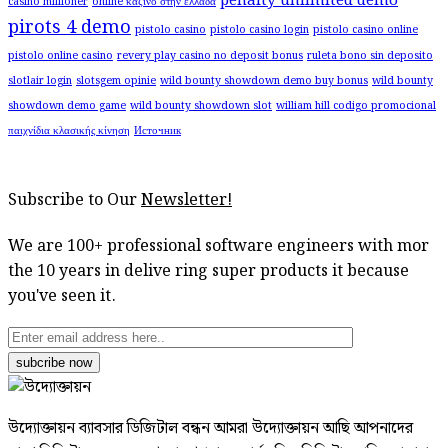
penalty unlimited demo
casino millioner
online καζίνο στην ελλάδα
pirots 4 demo
pistolo casino
pistolo casino login
pistolo casino online
pistolo online casino
revery play casino no deposit bonus
ruleta bono sin deposito
slotlair login
slotsgem opinie
wild bounty showdown demo buy bonus
wild bounty
showdown demo game
wild bounty showdown slot
william hill codigo promocional
παιχνίδια κλασικής κίνηση
Источник
Subscribe to Our
Newsletter!
We are 100+ professional software engineers with mor
the 10 years in delive ring super products it because
you've seen it.
subcribe now
উদ্যোক্তায়ন ব্যাবসার ডিজিটাল বন্ধন আমরা উদ্যোক্তায়ন আছি আপনাদের