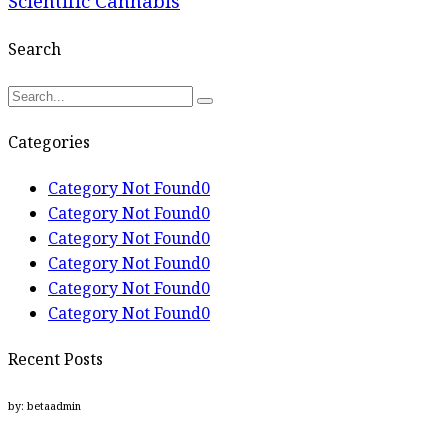
Scientific Cannabis
Search
Categories
Category Not Found
0
Category Not Found
0
Category Not Found
0
Category Not Found
0
Category Not Found
0
Category Not Found
0
Recent Posts
by: betaadmin