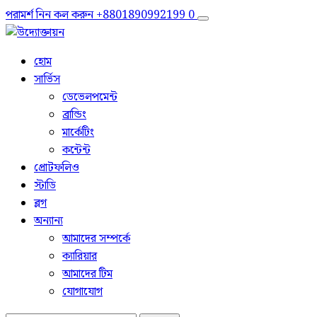
পরামর্শ নিন
কল করুন
+8801890992199
0
হোম
সার্ভিস
ডেভেলপমেন্ট
ব্রান্ডিং
মার্কেটিং
কন্টেন্ট
প্রোটফলিও
স্টাডি
ব্লগ
অন্যান্য
আমাদের সম্পর্কে
ক্যারিয়ার
আমাদের টিম
যোগাযোগ