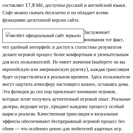
составляет 17,8 Мб, доступны русский и английский языки.
Софт можно скачать бесплатно и он обладает всеми
функциями десктопной версии сайта.
Заслуживает
внимания тот факт,
что удобный интерфейс и доступ к статистике результатов
делают игровой процесс более комфортным и увлекательным
для всех пользователей. Не имеет значения (выберете ли вы
европейскую или американскую рулетку), каждая трансляция
будет осуществляться в реальном времени. Здесь пользователи
могут ощутить атмосферу настоящего казино, оставаясь дома.
Эта функция до сих пор привлекает внимание игроков,
которые хотят получить аутентичный игровой опыт. Реальные
дилеры, ведущие игру, придают каждому процессу особый
шарм и реализм. Качественная трансляция и визуальные
эффекты обеспечивают беспрерывный игровой процесс без
сбоев — что особенно ценно для любителей азартных игр.