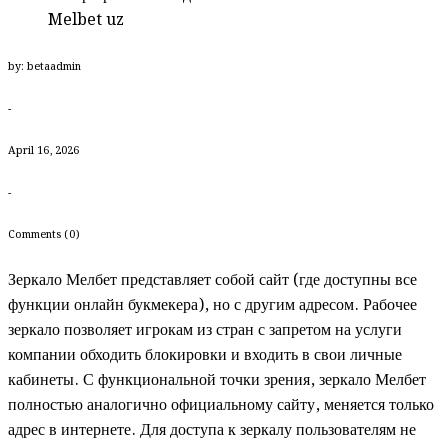
Melbet uz
by: betaadmin
-
April 16, 2026
-
Comments (0)
Зеркало Мелбет представляет собой сайт (где доступны все
функции онлайн букмекера), но с другим адресом. Рабочее
зеркало позволяет игрокам из стран с запретом на услуги
компании обходить блокировки и входить в свои личные
кабинеты. С функциональной точки зрения, зеркало Мелбет
полностью аналогично официальному сайту, меняется только
адрес в интернете.
Для доступа к зеркалу пользователям не