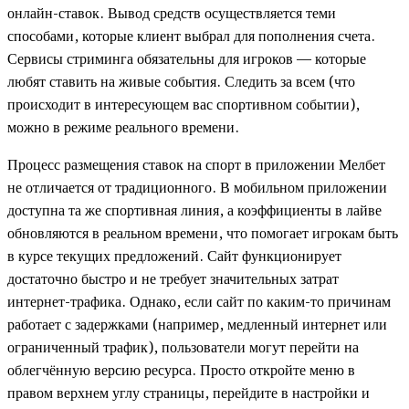
онлайн-ставок. Вывод средств осуществляется теми
способами, которые клиент выбрал для пополнения счета.
Сервисы стриминга обязательны для игроков — которые
любят ставить на живые события. Следить за всем (что
происходит в интересующем вас спортивном событии),
можно в режиме реального времени.
Процесс размещения ставок на спорт в приложении Мелбет
не отличается от традиционного. В мобильном приложении
доступна та же спортивная линия, а коэффициенты в лайве
обновляются в реальном времени, что помогает игрокам быть
в курсе текущих предложений. Сайт функционирует
достаточно быстро и не требует значительных затрат
интернет-трафика. Однако, если сайт по каким-то причинам
работает с задержками (например, медленный интернет или
ограниченный трафик), пользователи могут перейти на
облегчённую версию ресурса. Просто откройте меню в
правом верхнем углу страницы, перейдите в настройки и