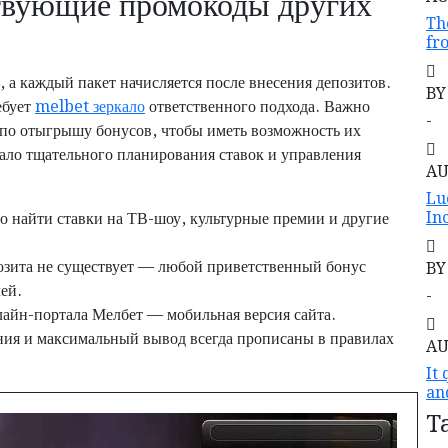
твующие промокоды других
Th
fr
, а каждый пакет начисляется после внесения депозитов.
BY
ебует
melbet зеркало
ответственного подхода. Важно
-
по отыгрышу бонусов, чтобы иметь возможность их
вало тщательного планирования ставок и управления
AU
Lu
In
 найти ставки на ТВ-шоу, культурные премии и другие
позита не существует — любой приветственный бонус
BY
ей.
-
лайн-портала Мелбет — мобильная версия сайта.
ения и максимальный вывод всегда прописаны в правилах
AU
It
an
T