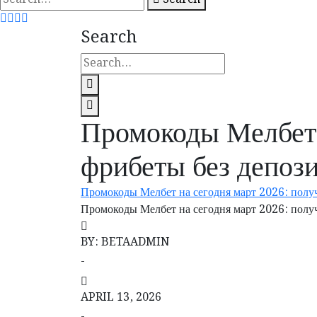
Search
Промокоды Мелбет 
фрибеты без депоз
Промокоды Мелбет на сегодня март 2026: полу
Промокоды Мелбет на сегодня март 2026: полу
BY: BETAADMIN
-
APRIL 13, 2026
-