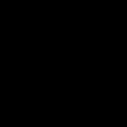
0
трукция Для