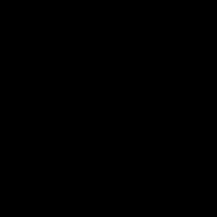
oid.
ироваться в БК
учить бонус?