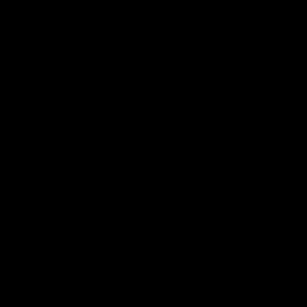
Пройти Регистра
Создания Аккаун