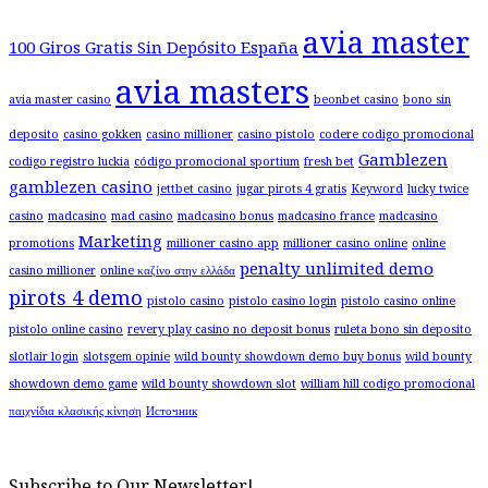
avia master
100 Giros Gratis Sin Depósito España
avia masters
avia master casino
beonbet casino
bono sin
deposito
casino gokken
casino millioner
casino pistolo
codere codigo promocional
Gamblezen
codigo registro luckia
código promocional sportium
fresh bet
gamblezen casino
jettbet casino
jugar pirots 4 gratis
Keyword
lucky twice
casino
madcasino
mad casino
madcasino bonus
madcasino france
madcasino
Marketing
promotions
millioner casino app
millioner casino online
online
penalty unlimited demo
casino millioner
online καζίνο στην ελλάδα
pirots 4 demo
pistolo casino
pistolo casino login
pistolo casino online
pistolo online casino
revery play casino no deposit bonus
ruleta bono sin deposito
slotlair login
slotsgem opinie
wild bounty showdown demo buy bonus
wild bounty
showdown demo game
wild bounty showdown slot
william hill codigo promocional
παιχνίδια κλασικής κίνηση
Источник
Subscribe to Our
Newsletter!