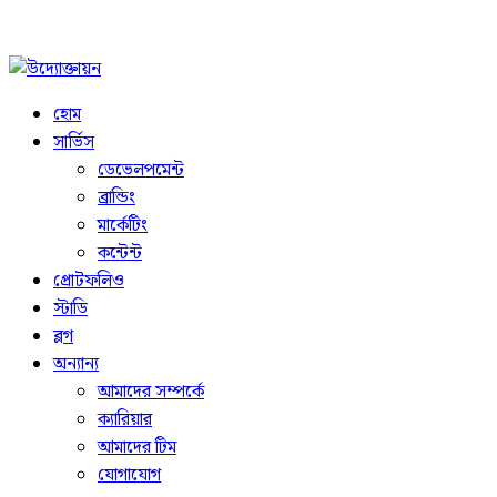
হোম
সার্ভিস
ডেভেলপমেন্ট
ব্রান্ডিং
মার্কেটিং
কন্টেন্ট
প্রোটফলিও
স্টাডি
ব্লগ
অন্যান্য
আমাদের সম্পর্কে
ক্যারিয়ার
আমাদের টিম
যোগাযোগ