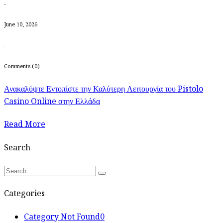
-
June 10, 2026
-
Comments (0)
Ανακαλύψτε Εντοπίστε την Καλύτερη Λειτουργία του Pistolo
Casino Online στην Ελλάδα
Read More
Search
Categories
Category Not Found
0