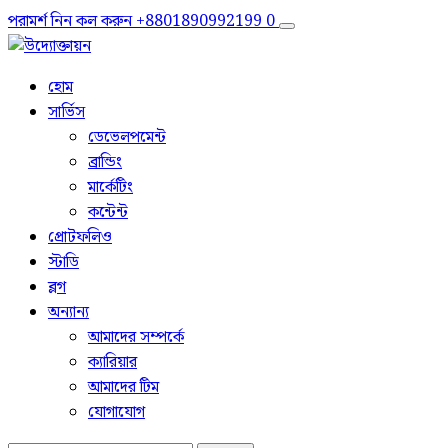
পরামর্শ নিন
কল করুন
+8801890992199
0
হোম
সার্ভিস
ডেভেলপমেন্ট
ব্রান্ডিং
মার্কেটিং
কন্টেন্ট
প্রোটফলিও
স্টাডি
ব্লগ
অন্যান্য
আমাদের সম্পর্কে
ক্যারিয়ার
আমাদের টিম
যোগাযোগ