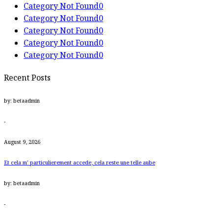
Category Not Found
0
Category Not Found
0
Category Not Found
0
Category Not Found
0
Category Not Found
0
Recent Posts
by: betaadmin
-
August 9, 2026
Et cela m’ particulierement accede, cela reste une telle aube
by: betaadmin
-