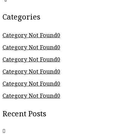
Categories
Category Not Found
0
Category Not Found
0
Category Not Found
0
Category Not Found
0
Category Not Found
0
Category Not Found
0
Recent Posts