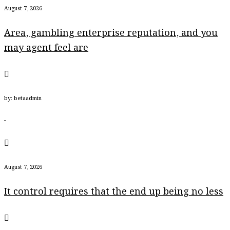
August 7, 2026
Area, gambling enterprise reputation, and you
may agent feel are
by: betaadmin
-
August 7, 2026
It control requires that the end up being no less