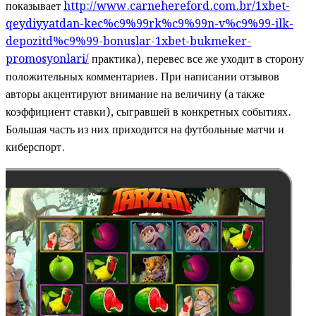
показывает
http://www.carnehereford.com.br/1xbet-
qeydiyyatdan-kec%c9%99rk%c9%99n-v%c9%99-ilk-
depozitd%c9%99-bonuslar-1xbet-bukmeker-
promosyonlari/
практика), перевес все же уходит в сторону
положительных комментариев. При написании отзывов
авторы акцентируют внимание на величину (а также
коэффициент ставки), сыгравшей в конкретных событиях.
Большая часть из них приходится на футбольные матчи и
киберспорт.