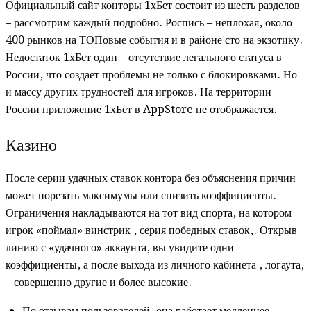
Официальный сайт конторы 1хБет состоит из шесть разделов
– рассмотрим каждый подробно. Роспись – неплохая, около
400 рынков на ТОПовые события и в районе сто на экзотику.
Недостаток 1хБет один – отсутствие легального статуса в
России, что создает проблемы не только с блокировками. Но
и массу других трудностей для игроков.
На территории
России приложение 1хБет в AppStore не отображается.
Казино
После серии удачных ставок контора без объяснения причин
может порезать максимумы или снизить коэффициенты.
Ограничения накладываются на тот вид спорта, на котором
игрок «поймал» винстрик , серия победных ставок,. Открыв
линию с «удачного» аккаунта, вы увидите одни
коэффициенты, а после выхода из личного кабинета , логаута,
– совершенно другие и более высокие.