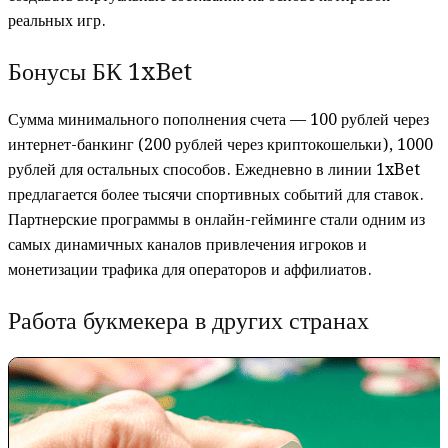
реальных игр.
Бонусы БК 1xBet
Сумма минимального пополнения счета — 100 рублей через
интернет-банкинг (200 рублей через криптокошельки), 1000
рублей для остальных способов. Ежедневно в линии 1xBet
предлагается более тысячи спортивных событий для ставок.
Партнерские программы в онлайн-гейминге стали одним из
самых динамичных каналов привлечения игроков и
монетизации трафика для операторов и аффилиатов.
Работа букмекера в других странах