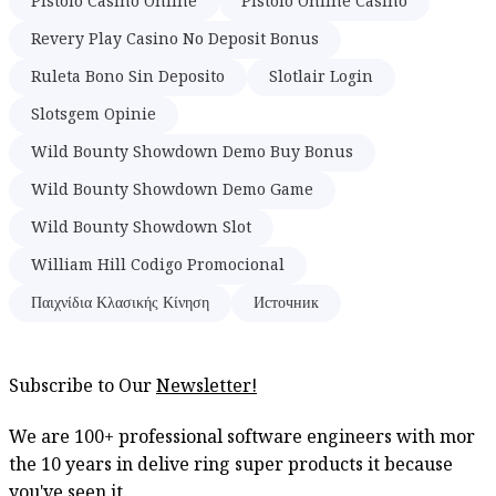
Pistolo Casino Online
Pistolo Online Casino
Revery Play Casino No Deposit Bonus
Ruleta Bono Sin Deposito
Slotlair Login
Slotsgem Opinie
Wild Bounty Showdown Demo Buy Bonus
Wild Bounty Showdown Demo Game
Wild Bounty Showdown Slot
William Hill Codigo Promocional
Παιχνίδια Κλασικής Κίνηση
Источник
Subscribe to Our
Newsletter!
We are 100+ professional software engineers with mor
the 10 years in delive ring super products it because
you've seen it.