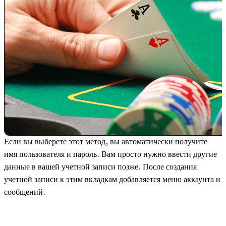
Если вы выберете этот метод, вы автоматически получите
имя пользователя и пароль. Вам просто нужно ввести другие
данные в вашей учетной записи позже. После создания
учетной записи к этим вкладкам добавляется меню аккаунта и
сообщений.