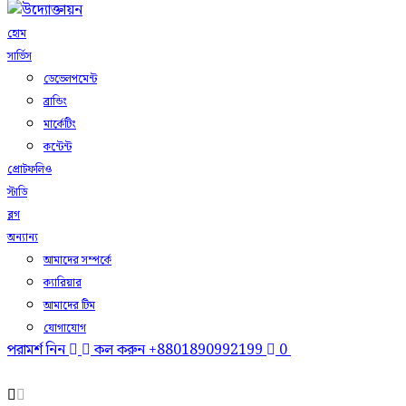
হোম
সার্ভিস
ডেভেলপমেন্ট
ব্রান্ডিং
মার্কেটিং
কন্টেন্ট
প্রোটফলিও
স্টাডি
ব্লগ
অন্যান্য
আমাদের সম্পর্কে
ক্যারিয়ার
আমাদের টিম
যোগাযোগ
পরামর্শ নিন
কল করুন
+8801890992199
0