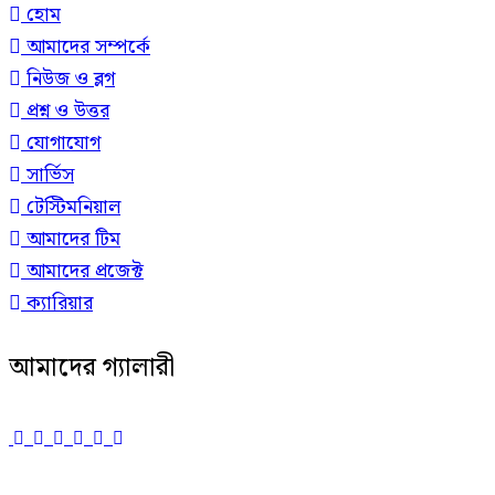
হোম
আমাদের সম্পর্কে
নিউজ ও ব্লগ
প্রশ্ন ও উত্তর
যোগাযোগ
সার্ভিস
টেস্টিমনিয়াল
আমাদের টিম
আমাদের প্রজেক্ট
ক্যারিয়ার
আমাদের গ্যালারী