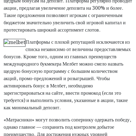
щедрым бонусам на депозит. Платформа регулярно проводит
акции, предлагая увеличение депозита на 300% и более.
Такие предложения позволяют игрокам с ограниченным
бюджетом значительно увеличить свой игровой капитал и
протестировать широкий ассортимент слотов.
Платформы с плохой репутацией исключаются из
списка независимо от величины предоставляемых
бонусов. Кроме того, одним из главных преимуществ
международного букмекера Мелбет можно смело назвать
щедрую бонусную программу с большим количеством
акций, промо-предложений и розыгрышей. Чтобы
активировать бонус в Мелбет, необходимо
зарегистрироваться на сайте, ввести промокод (если это
требуется) и выполнить условия, указанные в акции, такие
как минимальный депозит.
«Матрасники» могут позволить сопернику одержать победу,
однако главное — сохранить под контролем добытое
преимущество. Для достижения нужных уровней