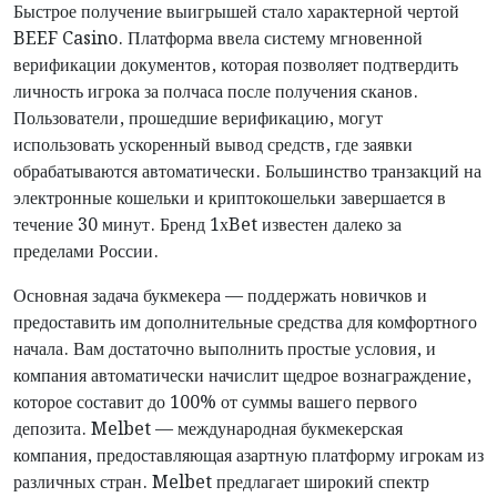
Быстрое получение выигрышей стало характерной чертой
BEEF Casino. Платформа ввела систему мгновенной
верификации документов, которая позволяет подтвердить
личность игрока за полчаса после получения сканов.
Пользователи, прошедшие верификацию, могут
использовать ускоренный вывод средств, где заявки
обрабатываются автоматически. Большинство транзакций на
электронные кошельки и криптокошельки завершается в
течение 30 минут.
Бренд 1хBet известен далеко за
пределами России.
Основная задача букмекера — поддержать новичков и
предоставить им дополнительные средства для комфортного
начала. Вам достаточно выполнить простые условия, и
компания автоматически начислит щедрое вознаграждение,
которое составит до 100% от суммы вашего первого
депозита. Melbet — международная букмекерская
компания, предоставляющая азартную платформу игрокам из
различных стран. Melbet предлагает широкий спектр