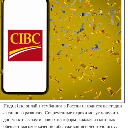
Индústria онлайн-гемблинга в России находится на стадии
активного развития. Современные игроки могут получить
доступ к тысячам игровых платформ, каждая из которых
обещает высокое качество обслуживания и честную игру.