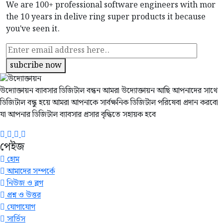
We are 100+ professional software engineers with mor
the 10 years in delive ring super products it because
you've seen it.
subcribe now
উদ্যোক্তায়ন ব্যাবসার ডিজিটাল বন্ধন আমরা উদ্যোক্তায়ন আছি আপনাদের সাথে
ডিজিটাল বন্ধু হয়ে আমরা আপনাকে সার্বক্ষনিক ডিজিটাল পরিষেবা প্রদান করবো
যা আপনার ডিজিটাল ব্যাবসার প্রসার বৃদ্ধিতে সহায়ক হবে
পেইজ
হোম
আমাদের সম্পর্কে
নিউজ ও ব্লগ
প্রশ্ন ও উত্তর
যোগাযোগ
সার্ভিস