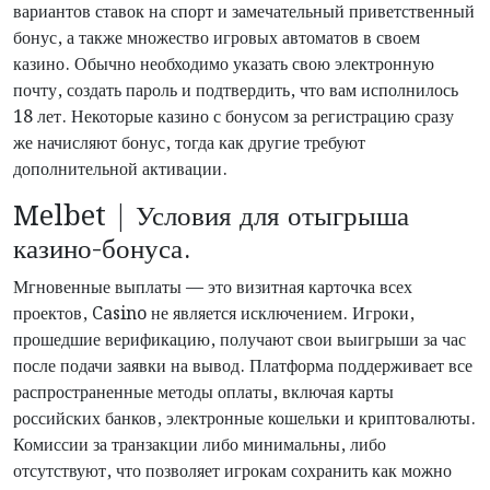
вариантов ставок на спорт и замечательный приветственный
бонус, а также множество игровых автоматов в своем
казино. Обычно необходимо указать свою электронную
почту, создать пароль и подтвердить, что вам исполнилось
18 лет. Некоторые казино с бонусом за регистрацию сразу
же начисляют бонус, тогда как другие требуют
дополнительной активации.
Melbet | Условия для отыгрыша
казино-бонуса.
Мгновенные выплаты — это визитная карточка всех
проектов, Casino не является исключением. Игроки,
прошедшие верификацию, получают свои выигрыши за час
после подачи заявки на вывод. Платформа поддерживает все
распространенные методы оплаты, включая карты
российских банков, электронные кошельки и криптовалюты.
Комиссии за транзакции либо минимальны, либо
отсутствуют, что позволяет игрокам сохранить как можно