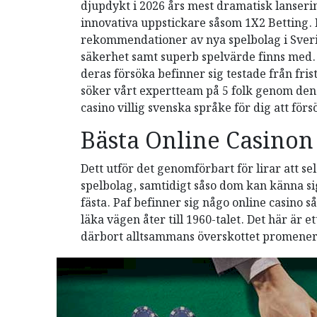
djupdykt i 2026 års mest dramatisk lanseri
innovativa uppstickare såsom 1X2 Betting.
rekommendationer av nya spelbolag i Sveri
säkerhet samt superb spelvärde finns med.
deras försöka befinner sig testade från f
söker vårt expertteam på 5 folk genom den
casino villig svenska språke för dig att för
Bästa Online Casinon
Dett utför det genomförbart för lirar att s
spelbolag, samtidigt såso dom kan känna sig
fästa. Paf befinner sig någo online casino 
läka vägen åter till 1960-talet. Det här är 
därbort alltsammans överskottet promener