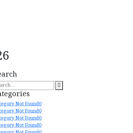
26
earch
ategories
tegory Not Found
0
tegory Not Found
0
tegory Not Found
0
tegory Not Found
0
tegory Not Found
0