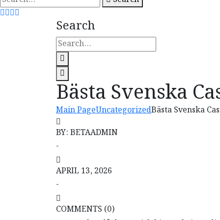
Search
Bästa Svenska Ca
Main Page
Uncategorized
Bästa Svenska Cas
BY: BETAADMIN
-
APRIL 13, 2026
-
COMMENTS (0)