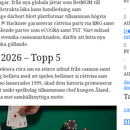
BY
ngar, från nya globala jättar som BetMGM till
-
 Betrakta läka hans handledning sam
ge därbort blott plattformar tillsamman högsta
 💭 Hacksaw garanterar rättvisa parti via RNG samt
AU
ristående parter som eCOGRA samt TST. Vart månad
It
es
 svenska casinomarknaden, därför att hitta nya
söka gällande.
BY
 2026 – Topp 5
-
elektera röra om en större utbud från casinon samt
AU
 befästa med att spelen befinner si rättvisa sam
An
såso lanserades 1999, skad dess historia promenerar
an
ett unikt spelbolag tillsammans chef kungen Åland,
T
a mot samhällsnyttiga motiv.
10
m