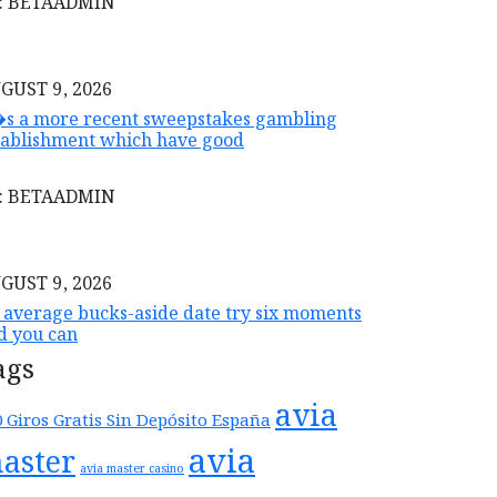
: BETAADMIN
GUST 9, 2026
�s a more recent sweepstakes gambling
tablishment which have good
: BETAADMIN
GUST 9, 2026
 average bucks-aside date try six moments
d you can
ags
avia
0 Giros Gratis Sin Depósito España
avia
aster
avia master casino