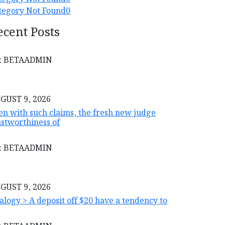
tegory Not Found
0
ecent Posts
: BETAADMIN
GUST 9, 2026
en with such claims, the fresh new judge
ustworthiness of
: BETAADMIN
GUST 9, 2026
alogy > A deposit off $20 have a tendency to