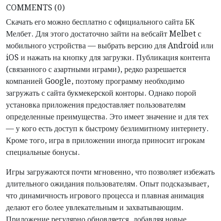
COMMENTS (0)
Скачать его можно бесплатно с официального сайта БК
Мелбет. Для этого достаточно зайти на вебсайт Melbet с
мобильного устройства — выбрать версию для Android или
iOS и нажать на кнопку для загрузки. Публикация контента
(связанного с азартными играми), редко разрешается
компанией Google, поэтому программу необходимо
загружать с сайта букмекерской конторы. Однако порой
установка приложения предоставляет пользователям
определенные преимущества.
Это имеет значение и для тех
— у кого есть доступ к быстрому безлимитному интернету.
Кроме того, игра в приложении иногда приносит игрокам
специальные бонусы.
Игры загружаются почти мгновенно, что позволяет избежать
длительного ожидания пользователям. Опыт подсказывает,
что динамичность игрового процесса и плавная анимация
делают его более увлекательным и захватывающим.
Приложение регулярно обновляется, добавляя новые