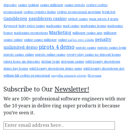
deposito
casino gokken
casino millioner
casino pistolo
codere codigo
promocional
codigo registro luckia
código promocional sportium
fresh bet
Gamblezen
gamblezen casino
jettbet casino
jugar pirots 4 gratis
Keyword
lucky twice casino
madcasino
mad casino
madcasino bonus
madcasino
Marketing
france
madcasino promotions
millioner casino app
millioner
penalty
casino online
online casino millioner
online καζίνο στην ελλάδα
pirots 4 demo
unlimited demo
pistolo casino
pistolo casino login
pistolo casino online
pistolo online casino
revery play casino no deposit bonus
ruleta bono sin deposito
slotlair login
slotsgem opinie
wild bounty showdown
demo buy bonus
wild bounty showdown demo game
wild bounty showdown slot
william hill codigo promocional
παιχνίδια κλασικής κίνηση
Источник
Subscribe to Our
Newsletter!
We are 100+ professional software engineers with mor
the 10 years in delive ring super products it because
you've seen it.