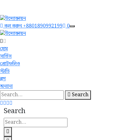
কল করুন
+8801890992199
0
হোম
সার্ভিস
প্রোটফলিও
স্টাডি
ব্লগ
অন্যান্য
Search
Search