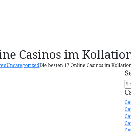
ine Casinos im Kollatio
ren
Uncategorized
Die besten 17 Online Casinos im Kollatio
S
C
Ca
Ca
Ca
Ca
Ca