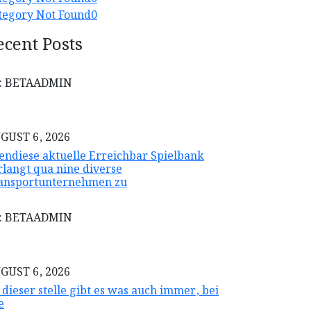
tegory Not Found
0
ecent Posts
: BETAADMIN
GUST 6, 2026
endiese aktuelle Erreichbar Spielbank
rlangt qua nine diverse
ansportunternehmen zu
: BETAADMIN
GUST 6, 2026
 dieser stelle gibt es was auch immer, bei
e