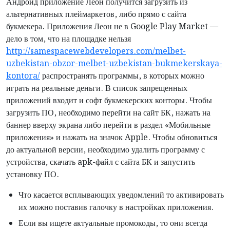
Андроид приложение Леон получится загрузить из
альтернативных плеймаркетов, либо прямо с сайта
букмекера. Приложения Леон не в Google Play Market —
дело в том, что на площадке нельзя
http://samespacewebdevelopers.com/melbet-
uzbekistan-obzor-melbet-uzbekistan-bukmekerskaya-
kontora/
распространять программы, в которых можно
играть на реальные деньги. В список запрещенных
приложений входит и софт букмекерских конторы. Чтобы
загрузить ПО, необходимо перейти на сайт БК, нажать на
баннер вверху экрана либо перейти в раздел «Мобильные
приложения» и нажать на значок Apple. Чтобы обновиться
до актуальной версии, необходимо удалить программу с
устройства, скачать apk-файл с сайта БК и запустить
установку ПО.
Что касается всплывающих уведомлений то активировать
их можно поставив галочку в настройках приложения.
Если вы ищете актуальные промокоды, то они всегда