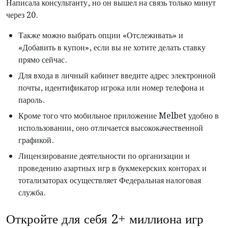
Написала консультанту, но он вышел на связь только минут
через 20.
Также можно выбрать опции «Отслеживать» и
«Добавить в купон», если вы не хотите делать ставку
прямо сейчас.
Для входа в личный кабинет введите адрес электронной
почты, идентификатор игрока или номер телефона и
пароль.
Кроме того что мобильное приложение Melbet удобно в
использовании, оно отличается высококачественной
графикой.
Лицензирование деятельности по организации и
проведению азартных игр в букмекерских конторах и
тотализаторах осуществляет Федеральная налоговая
служба.
Откройте для себя 2+ миллиона игр