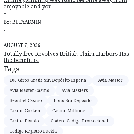
Online gambling was basic become away from
enjoyable and you
BY: BETAADMIN
-
AUGUST 7, 2026
Totally free Revolves British Claim Harbors Has
the benefit of
Tags
100 Giros Gratis Sin Depósito España
Avia Master
Avia Master Casino
Avia Masters
Beonbet Casino
Bono Sin Deposito
Casino Gokken
Casino Millioner
Casino Pistolo
Codere Codigo Promocional
Codigo Registro Luckia