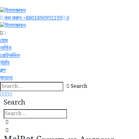
কল করুন
+8801890992199
0
হোম
সার্ভিস
প্রোটফলিও
স্টাডি
ব্লগ
অন্যান্য
Search
Search