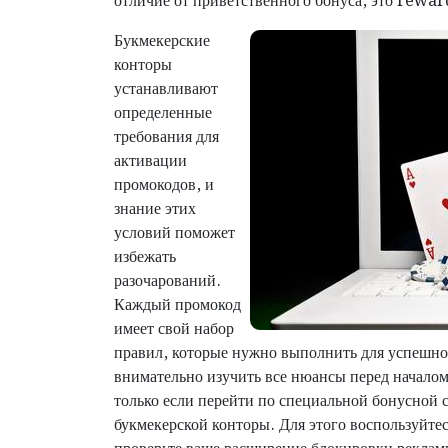
отличие от приветственного бонуса, это rewar
Букмекерские
конторы
устанавливают
определенные
требования для
активации
промокодов, и
знание этих
условий поможет
избежать
разочарований.
Каждый промокод
имеет свой набор
правил, которые нужно выполнить для успешно
внимательно изучить все нюансы перед начало
только если перейти по специальной бонусной 
букмекерской конторы. Для этого воспользуйтес