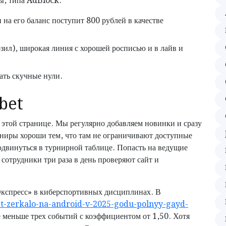
ы, типа AdBlock.
 на его баланс поступит 800 рублей в качестве
озил), широкая линия с хорошей росписью и в лайв и
ать скучные нули.
bet
этой странице. Мы регулярно добавляем новинки и сразу
рниры хороши тем, что там не ограничивают доступные
родвинуться в турнирной таблице. Попасть на ведущие
сотрудники три раза в день проверяют сайт и
Экспресс» в киберспортивных дисциплинах. В
t-zerkalo-na-android-v-2025-godu-polnyy-gayd-
 меньше трех событий с коэффициентом от 1,50. Хотя