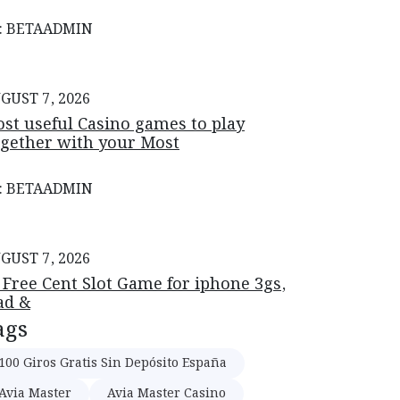
: BETAADMIN
GUST 7, 2026
st useful Casino games to play
gether with your Most
: BETAADMIN
GUST 7, 2026
 Free Cent Slot Game for iphone 3gs,
ad &
ags
100 Giros Gratis Sin Depósito España
Avia Master
Avia Master Casino