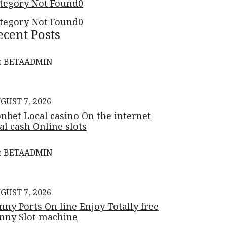
tegory Not Found
0
tegory Not Found
0
ecent Posts
: BETAADMIN
GUST 7, 2026
nbet Local casino On the internet
al cash Online slots
: BETAADMIN
GUST 7, 2026
nny Ports On line Enjoy Totally free
nny Slot machine