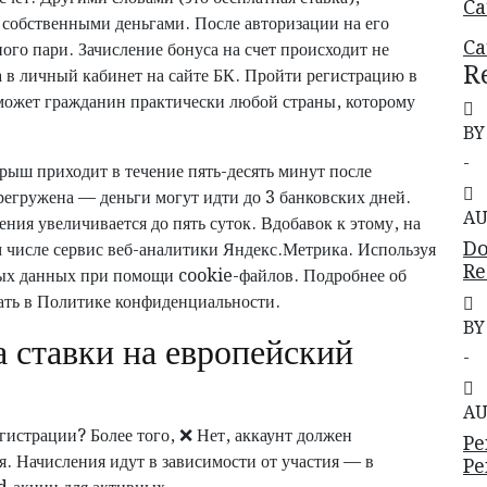
Ca
 собственными деньгами. После авторизации на его
Ca
ного пари. Зачисление бонуса на счет происходит не
R
а в личный кабинет на сайте БК.
Пройти регистрацию в
может гражданин практически любой страны, которому
BY
-
рыш приходит в течение пять-десять минут после
регружена — деньги могут идти до 3 банковских дней.
AU
ения увеличивается до пять суток. Вдобавок к этому, на
Do
 числе сервис веб-аналитики Яндекс.Метрика. Используя
Re
ьных данных при помощи cookie-файлов. Подробнее об
ать в Политике конфиденциальности.
BY
 ставки на европейский
-
AU
гистрации? Более того, ❌ Нет, аккаунт должен
Pe
. Начисления идут в зависимости от участия — в
Pe