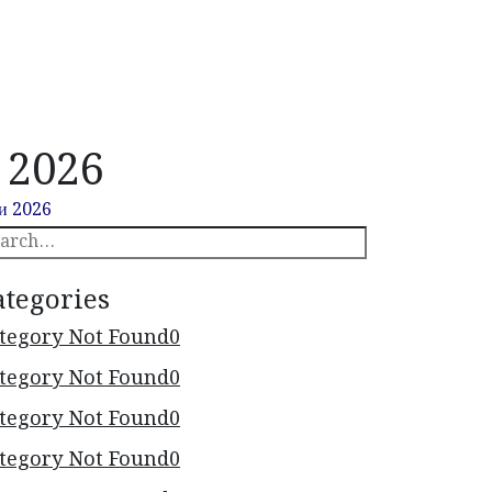
 2026
earch
ии 2026
ategories
tegory Not Found
0
tegory Not Found
0
tegory Not Found
0
tegory Not Found
0