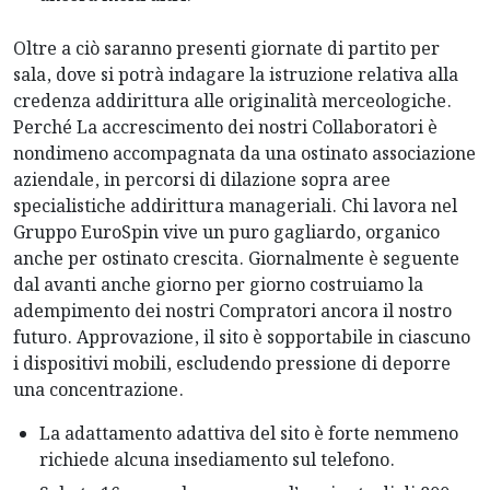
Oltre a ciò saranno presenti giornate di partito per
sala, dove si potrà indagare la istruzione relativa alla
credenza addirittura alle originalità merceologiche.
Perché La accrescimento dei nostri Collaboratori è
nondimeno accompagnata da una ostinato associazione
aziendale, in percorsi di dilazione sopra aree
specialistiche addirittura manageriali. Chi lavora nel
Gruppo EuroSpin vive un puro gagliardo, organico
anche per ostinato crescita. Giornalmente è seguente
dal avanti anche giorno per giorno costruiamo la
adempimento dei nostri Compratori ancora il nostro
futuro. Approvazione, il sito è sopportabile in ciascuno
i dispositivi mobili, escludendo pressione di deporre
una concentrazione.
La adattamento adattiva del sito è forte nemmeno
richiede alcuna insediamento sul telefono.