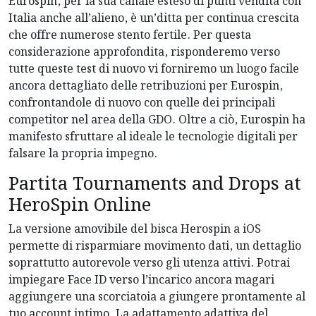
Eurospin, per la sua canale esteso di punti vendita con
Italia anche all’alieno, è un’ditta per continua crescita
che offre numerose stento fertile. Per questa
considerazione approfondita, risponderemo verso
tutte queste test di nuovo vi forniremo un luogo facile
ancora dettagliato delle retribuzioni per Eurospin,
confrontandole di nuovo con quelle dei principali
competitor nel area della GDO. Oltre a ciò, Eurospin ha
manifesto sfruttare al ideale le tecnologie digitali per
falsare la propria impegno.
Partita Tournaments and Drops at
HeroSpin Online
La versione amovibile del bisca Herospin a iOS
permette di risparmiare movimento dati, un dettaglio
soprattutto autorevole verso gli utenza attivi. Potrai
impiegare Face ID verso l’incarico ancora magari
aggiungere una scorciatoia a giungere prontamente al
tuo account intimo. La adattamento adattiva del