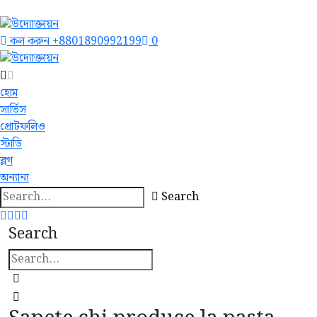
কল করুন
+8801890992199
0
হোম
সার্ভিস
প্রোটফলিও
স্টাডি
ব্লগ
অন্যান্য
Search
Search