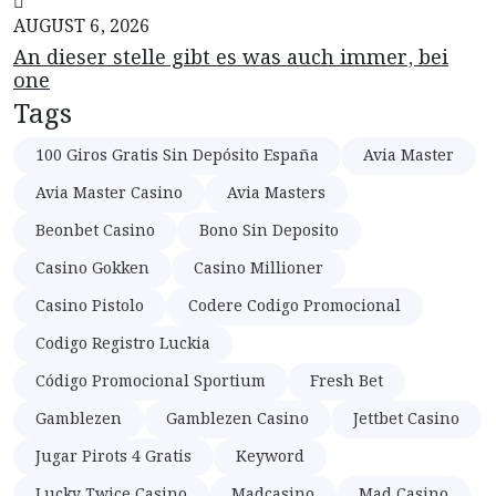
AUGUST 6, 2026
An dieser stelle gibt es was auch immer, bei
one
Tags
100 Giros Gratis Sin Depósito España
Avia Master
Avia Master Casino
Avia Masters
Beonbet Casino
Bono Sin Deposito
Casino Gokken
Casino Millioner
Casino Pistolo
Codere Codigo Promocional
Codigo Registro Luckia
Código Promocional Sportium
Fresh Bet
Gamblezen
Gamblezen Casino
Jettbet Casino
Jugar Pirots 4 Gratis
Keyword
Lucky Twice Casino
Madcasino
Mad Casino