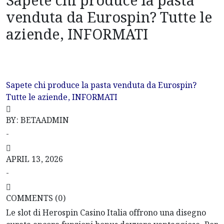
Sapete chi produce la pasta
venduta da Eurospin? Tutte le
aziende, INFORMATI
Sapete chi produce la pasta venduta da Eurospin?
Tutte le aziende, INFORMATI
Uncategorized
Sapete chi produce la pasta venduta da Eurospin?
Tutte le aziende, INFORMATI
BY: BETAADMIN
-
APRIL 13, 2026
-
COMMENTS (0)
Le slot di Herospin Casino Italia offrono una disegno