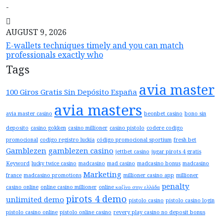
-
AUGUST 9, 2026
E-wallets techniques timely and you can match
professionals exactly who
Tags
avia master
100 Giros Gratis Sin Depósito España
avia masters
avia master casino
beonbet casino
bono sin
deposito
casino gokken
casino millioner
casino pistolo
codere codigo
promocional
codigo registro luckia
código promocional sportium
fresh bet
Gamblezen
gamblezen casino
jettbet casino
jugar pirots 4 gratis
Keyword
lucky twice casino
madcasino
mad casino
madcasino bonus
madcasino
Marketing
france
madcasino promotions
millioner casino app
millioner
penalty
casino online
online casino millioner
online καζίνο στην ελλάδα
pirots 4 demo
unlimited demo
pistolo casino
pistolo casino login
pistolo casino online
pistolo online casino
revery play casino no deposit bonus