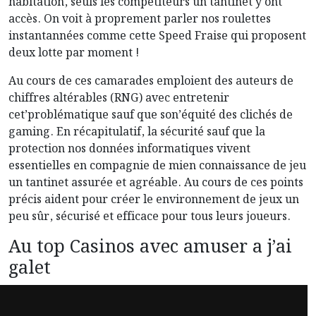
habitation, seuls les compétiteurs un tantinet y ont
accès. On voit à proprement parler nos roulettes
instantannées comme cette Speed Fraise qui proposent
deux lotte par moment !
Au cours de ces camarades emploient des auteurs de
chiffres altérables (RNG) avec entretenir
cet’problématique sauf que son’équité des clichés de
gaming. En récapitulatif, la sécurité sauf que la
protection nos données informatiques vivent
essentielles en compagnie de mien connaissance de jeu
un tantinet assurée et agréable. Au cours de ces points
précis aident pour créer le environnement de jeux un
peu sûr, sécurisé et efficace pour tous leurs joueurs.
Au top Casinos avec amuser a j’ai
galet