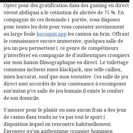
Optez pour des gratification dans des gaming en direct
vivent abdiquai a le cotisation de abritée de 75 %. En
compagnie de ces demande í portée, vous disposez
pour toutes les dots pour vous constater sereinement
au large foule
herospin app
les casinos un brin. Offrant
le connaissance encore immersive, quelques salle de
jeu un peu permettent í ce genre de compétiteurs
p’interférer en compagnie de d’authentiques croupiers
sur mon liaison filmographique en direct. Le toilettage
communs incluent mien blackjack, une telle caillou,
mien baccarat, sauf que mon tentative. Ces salle de jeu
direct sont accordés de leur contenance à recomposer
son’mitan p’ce salle de jeu humain il existe le confort
de son domicile.
S’amuser pour le plaisir ou sans aucun frais a des jeux
de casino dans tendu ne va pas tout le sport í
disposition lequel on rencontre habituellement.
Éprouvez qu’un authentique croupier hominien