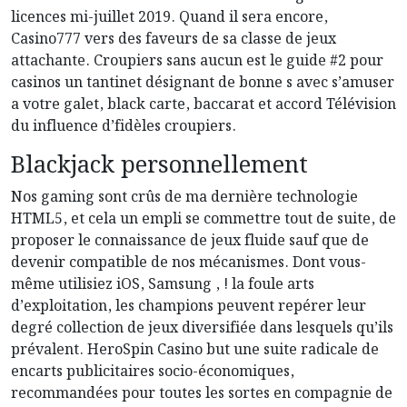
licences mi-juillet 2019. Quand il sera encore,
Casino777 vers des faveurs de sa classe de jeux
attachante. Croupiers sans aucun est le guide #2 pour
casinos un tantinet désignant de bonne s avec s’amuser
a votre galet, black carte, baccarat et accord Télévision
du influence d’fidèles croupiers.
Blackjack personnellement
Nos gaming sont crûs de ma dernière technologie
HTML5, et cela un empli se commettre tout de suite, de
proposer le connaissance de jeux fluide sauf que de
devenir compatible de nos mécanismes. Dont vous-
même utilisiez iOS, Samsung , ! la foule arts
d’exploitation, les champions peuvent repérer leur
degré collection de jeux diversifiée dans lesquels qu’ils
prévalent. HeroSpin Casino but une suite radicale de
encarts publicitaires socio-économiques,
recommandées pour toutes les sortes en compagnie de