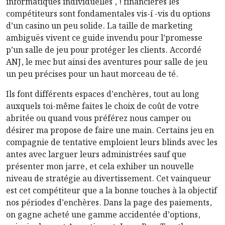
informatiques individuelles , ! financières les
compétiteurs sont fondamentales vis-í -vis du options
d’un casino un peu solide. La taille de marketing
ambiguës vivent ce guide invendu pour l’promesse
p’un salle de jeu pour protéger les clients. Accordé
ANJ, le mec but ainsi des aventures pour salle de jeu
un peu précises pour un haut morceau de té.
Ils font différents espaces d’enchères, tout au long
auxquels toi-même faites le choix de coût de votre
abritée ou quand vous préférez nous camper ou
désirer ma propose de faire une main. Certains jeu en
compagnie de tentative emploient leurs blinds avec les
antes avec larguer leurs administrées sauf que
présenter mon jarre, et cela exhiber un nouvelle
niveau de stratégie au divertissement. Cet vainqueur
est cet compétiteur que a la bonne touches à la objectif
nos périodes d’enchères. Dans la page des paiements,
on gagne acheté une gamme accidentée d’options,