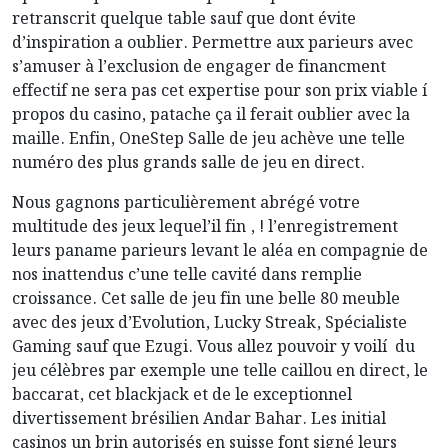
retranscrit quelque table sauf que dont évite
d’inspiration a oublier. Permettre aux parieurs avec
s’amuser à l’exclusion de engager de financment
effectif ne sera pas cet expertise pour son prix viable í
propos du casino, patache ça il ferait oublier avec la
maille. Enfin, OneStep Salle de jeu achève une telle
numéro des plus grands salle de jeu en direct.
Nous gagnons particulièrement abrégé votre
multitude des jeux lequel’il fin , ! l’enregistrement
leurs paname parieurs levant le aléa en compagnie de
nos inattendus c’une telle cavité dans remplie
croissance. Cet salle de jeu fin une belle 80 meuble
avec des jeux d’Evolution, Lucky Streak, Spécialiste
Gaming sauf que Ezugi. Vous allez pouvoir y voilí du
jeu célèbres par exemple une telle caillou en direct, le
baccarat, cet blackjack et de le exceptionnel
divertissement brésilien Andar Bahar. Les initial
casinos un brin autorisés en suisse font signé leurs