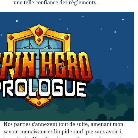
une telle confiance des règlements.
Nos parties s’annexent tout de suite, amenant mon
savoir connaissances limpide sauf que sans avoir í