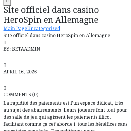
Site officiel dans casino
HeroSpin en Allemagne
Main Page
Uncategorized
Site officiel dans casino HeroSpin en Allemagne
BY: BETAADMIN
-
APRIL 16, 2026
-
COMMENTS (0)
La rapidité des paiements est l’un espace délicat, très
au sujet des abaissements. Leurs joueurs font tout pour
des salle de jeu qui agissent les paiements illico,
facilitant comme ça cet’aborde í tous les bénéfices sans