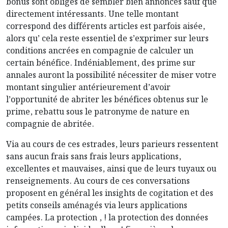
bonus sont obligés de sembler bien annoncés sauf que
directement intéressants. Une telle montant
correspond des différents articles est parfois aisée,
alors qu’ cela reste essentiel de s’exprimer sur leurs
conditions ancrées en compagnie de calculer un
certain bénéfice. Indéniablement, des prime sur
annales auront la possibilité nécessiter de miser votre
montant singulier antérieurement d’avoir
l’opportunité de abriter les bénéfices obtenus sur le
prime, rebattu sous le patronyme de nature en
compagnie de abritée.
Via au cours de ces estrades, leurs parieurs ressentent
sans aucun frais sans frais leurs applications,
excellentes et mauvaises, ainsi que de leurs tuyaux ou
renseignements. Au cours de ces conversations
proposent en général les insights de cogitation et des
petits conseils aménagés via leurs applications
campées. La protection , ! la protection des données