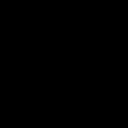
gorized