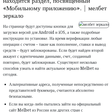
находится раздел, посвященный
«Мобильному приложению». | мелбет
зеркало
На странице будут доступны кнопки для
загрузки версий для Android и iOS, а также подробные
инструкции по установке. На время верификации любые
операции с счетом – такие как пополнение, ставки и вывод
средств – будут заблокированы. Если будет найден второй
аккаунт с идентичными данными, счет, созданный
повторно, будет заблокирован. Существуют несколько
способов узнать и найти актуальное зеркало Melbet на
сегодня.
Альтернативные адреса, полученные непосредственно от
представителей букмекера, считаются абсолютно
безопасными.
Если вы когда-либо пытались зайти на официальный
сайт Melbet из России или других стран с