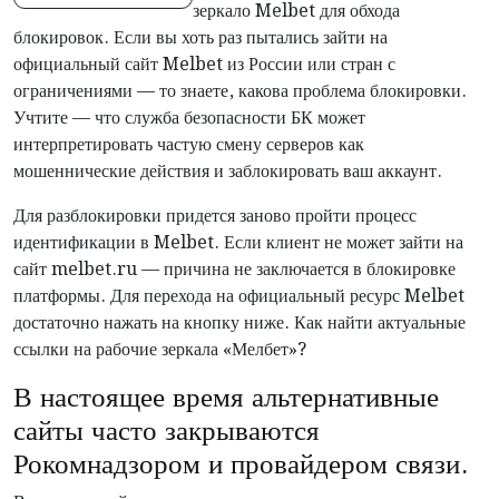
зеркало Melbet для обхода
блокировок. Если вы хоть раз пытались зайти на
официальный сайт Melbet из России или стран с
ограничениями — то знаете, какова проблема блокировки.
Учтите — что служба безопасности БК может
интерпретировать частую смену серверов как
мошеннические действия и заблокировать ваш аккаунт.
Для разблокировки придется заново пройти процесс
идентификации в Melbet. Если клиент не может зайти на
сайт melbet.ru — причина не заключается в блокировке
платформы. Для перехода на официальный ресурс Melbet
достаточно нажать на кнопку ниже. Как найти актуальные
ссылки на рабочие зеркала «Мелбет»?
В настоящее время альтернативные
сайты часто закрываются
Рокомнадзором и провайдером связи.