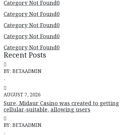
Category Not Found
0
Category Not Found
0
Category Not Found
0
Category Not Found
0
Category Not Found
0
Recent Posts
BY: BETAADMIN
-
AUGUST 7, 2026
Sure, Midaur Casino was created to getting
cellular-suitable, allowing users
BY: BETAADMIN
-