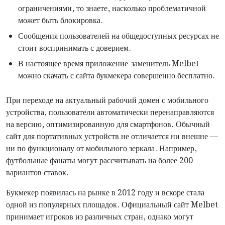
ограничениями, то знаете, насколько проблематичной
может быть блокировка.
Сообщения пользователей на общедоступных ресурсах не
стоит воспринимать с доверием.
В настоящее время приложение-заменитель Melbet
можно скачать с сайта букмекера совершенно бесплатно.
При переходе на актуальный рабочий домен с мобильного
устройства, пользователи автоматически перенаправляются
на версию, оптимизированную для смартфонов. Обычный
сайт для портативных устройств не отличается ни внешне —
ни по функционалу от мобильного зеркала. Например,
футбольные фанаты могут рассчитывать на более 200
вариантов ставок.
Букмекер появилась на рынке в 2012 году и вскоре стала
одной из популярных площадок. Официальный сайт Melbet
принимает игроков из различных стран, однако могут