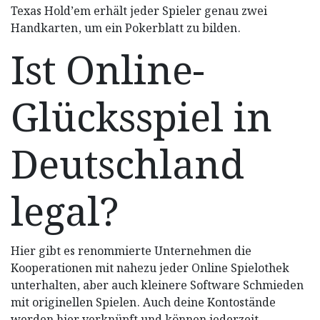
Texas Hold’em erhält jeder Spieler genau zwei
Handkarten, um ein Pokerblatt zu bilden.
Ist Online-
Glücksspiel in
Deutschland
legal?
Hier gibt es renommierte Unternehmen die
Kooperationen mit nahezu jeder Online Spielothek
unterhalten, aber auch kleinere Software Schmieden
mit originellen Spielen. Auch deine Kontostände