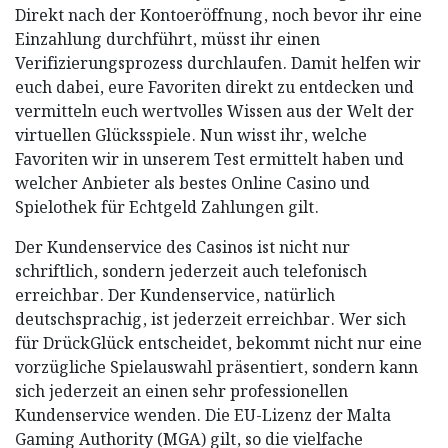
Direkt nach der Kontoeröffnung, noch bevor ihr eine
Einzahlung durchführt, müsst ihr einen
Verifizierungsprozess durchlaufen. Damit helfen wir
euch dabei, eure Favoriten direkt zu entdecken und
vermitteln euch wertvolles Wissen aus der Welt der
virtuellen Glücksspiele. Nun wisst ihr, welche
Favoriten wir in unserem Test ermittelt haben und
welcher Anbieter als bestes Online Casino und
Spielothek für Echtgeld Zahlungen gilt.
Der Kundenservice des Casinos ist nicht nur
schriftlich, sondern jederzeit auch telefonisch
erreichbar. Der Kundenservice, natürlich
deutschsprachig, ist jederzeit erreichbar. Wer sich
für DrückGlück entscheidet, bekommt nicht nur eine
vorzügliche Spielauswahl präsentiert, sondern kann
sich jederzeit an einen sehr professionellen
Kundenservice wenden. Die EU-Lizenz der Malta
Gaming Authority (MGA) gilt, so die vielfache