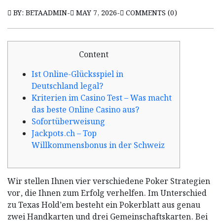
BY: BETAADMIN
-
MAY 7, 2026
-
COMMENTS (0)
Content
Ist Online-Glücksspiel in
Deutschland legal?
Kriterien im Casino Test – Was macht
das beste Online Casino aus?
Sofortüberweisung
Jackpots.ch – Top
Willkommensbonus in der Schweiz
Wir stellen Ihnen vier verschiedene Poker Strategien
vor, die Ihnen zum Erfolg verhelfen. Im Unterschied
zu Texas Hold’em besteht ein Pokerblatt aus genau
zwei Handkarten und drei Gemeinschaftskarten. Bei