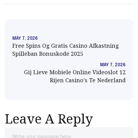
MAY 7, 2026
Free Spins Og Gratis Casino Afkastning
Spilleban Bonuskode 2025
MAY 7, 2026
Gij Lieve Mobiele Online Videoslot 12
Rijen Casino’s Te Nederland
Leave A Reply