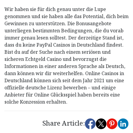
Wir haben sie für dich genau unter die Lupe
genommen und sie haben alle das Potential, dich beim
Gewinnen zu unterstützen. Die Bonusangebote
unterliegen bestimmten Bedingungen, die du vorab
immer genau lesen solltest. Der derzeitige Stand ist,
dass du keine PayPal Casinos in Deutschland findest.
Bist du auf der Suche nach einem seriösen und
sicheren Echtgeld Casino und bevorzugst die
Informationen in einer anderen Sprache als Deutsch,
dann können wir dir weiterhelfen. Online Casinos in
Deutschland können sich seit dem Jahr 2021 um eine
offizielle deutsche Lizenz bewerben – und einige
Anbieter für Online Glücksspiel haben bereits eine
solche Konzession erhalten.
Share Article: