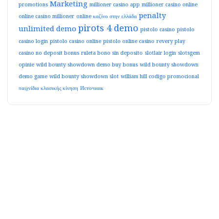
Marketing
promotions
millioner casino app
millioner casino online
penalty
online casino millioner
online καζίνο στην ελλάδα
pirots 4 demo
unlimited demo
pistolo casino
pistolo
casino login
pistolo casino online
pistolo online casino
revery play
casino no deposit bonus
ruleta bono sin deposito
slotlair login
slotsgem
opinie
wild bounty showdown demo buy bonus
wild bounty showdown
demo game
wild bounty showdown slot
william hill codigo promocional
παιχνίδια κλασικής κίνηση
Источник
Subscribe To Our