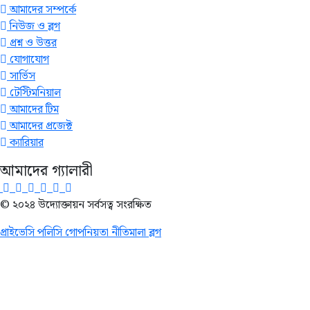
আমাদের সম্পর্কে
নিউজ ও ব্লগ
প্রশ্ন ও উত্তর
যোগাযোগ
সার্ভিস
টেস্টিমনিয়াল
আমাদের টিম
আমাদের প্রজেক্ট
ক্যারিয়ার
আমাদের গ্যালারী
© ২০২৪ উদ্যোক্তায়ন সর্বসত্ব সংরক্ষিত
প্রাইভেসি পলিসি
গোপনিয়তা নীতিমালা
ব্লগ