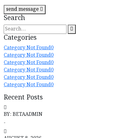
send message
Search
Categories
Category Not Found
0
Category Not Found
0
Category Not Found
0
Category Not Found
0
Category Not Found
0
Category Not Found
0
Recent Posts
BY: BETAADMIN
-