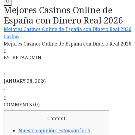
Mejores Casinos Online de
España con Dinero Real 2026
Mejores Casinos Online de España con Dinero Real 2026
Casino
Mejores Casinos Online de España con Dinero Real 2026
BY: BETAADMIN
-
JANUARY 28, 2026
-
COMMENTS (0)
Content
Nuestra opinión: estos son los 5