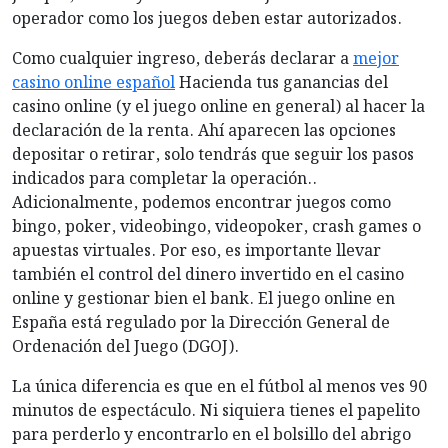
operador como los juegos deben estar autorizados.
Como cualquier ingreso, deberás declarar a
mejor
casino online español
Hacienda tus ganancias del
casino online (y el juego online en general) al hacer la
declaración de la renta. Ahí aparecen las opciones
depositar o retirar, solo tendrás que seguir los pasos
indicados para completar la operación..
Adicionalmente, podemos encontrar juegos como
bingo, poker, videobingo, videopoker, crash games o
apuestas virtuales. Por eso, es importante llevar
también el control del dinero invertido en el casino
online y gestionar bien el bank. El juego online en
España está regulado por la Dirección General de
Ordenación del Juego (DGOJ).
La única diferencia es que en el fútbol al menos ves 90
minutos de espectáculo. Ni siquiera tienes el papelito
para perderlo y encontrarlo en el bolsillo del abrigo