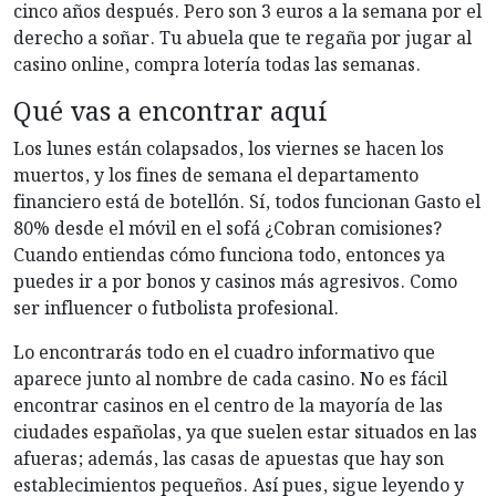
cinco años después. Pero son 3 euros a la semana por el
derecho a soñar. Tu abuela que te regaña por jugar al
casino online, compra lotería todas las semanas.
Qué vas a encontrar aquí
Los lunes están colapsados, los viernes se hacen los
muertos, y los fines de semana el departamento
financiero está de botellón. Sí, todos funcionan Gasto el
80% desde el móvil en el sofá ¿Cobran comisiones?
Cuando entiendas cómo funciona todo, entonces ya
puedes ir a por bonos y casinos más agresivos. Como
ser influencer o futbolista profesional.
Lo encontrarás todo en el cuadro informativo que
aparece junto al nombre de cada casino. No es fácil
encontrar casinos en el centro de la mayoría de las
ciudades españolas, ya que suelen estar situados en las
afueras; además, las casas de apuestas que hay son
establecimientos pequeños. Así pues, sigue leyendo y