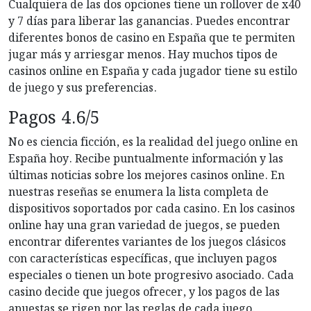
Cualquiera de las dos opciones tiene un rollover de x40
y 7 días para liberar las ganancias. Puedes encontrar
diferentes bonos de casino en España que te permiten
jugar más y arriesgar menos. Hay muchos tipos de
casinos online en España y cada jugador tiene su estilo
de juego y sus preferencias.
Pagos 4.6/5
No es ciencia ficción, es la realidad del juego online en
España hoy. Recibe puntualmente información y las
últimas noticias sobre los mejores casinos online. En
nuestras reseñas se enumera la lista completa de
dispositivos soportados por cada casino. En los casinos
online hay una gran variedad de juegos, se pueden
encontrar diferentes variantes de los juegos clásicos
con características específicas, que incluyen pagos
especiales o tienen un bote progresivo asociado. Cada
casino decide que juegos ofrecer, y los pagos de las
apuestas se rigen por las reglas de cada juego.