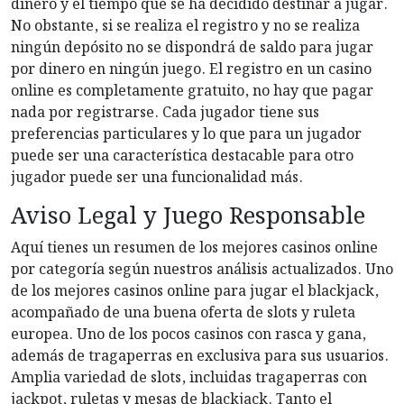
dinero y el tiempo que se ha decidido destinar a jugar.
No obstante, si se realiza el registro y no se realiza
ningún depósito no se dispondrá de saldo para jugar
por dinero en ningún juego. El registro en un casino
online es completamente gratuito, no hay que pagar
nada por registrarse. Cada jugador tiene sus
preferencias particulares y lo que para un jugador
puede ser una característica destacable para otro
jugador puede ser una funcionalidad más.
Aviso Legal y Juego Responsable
Aquí tienes un resumen de los mejores casinos online
por categoría según nuestros análisis actualizados. Uno
de los mejores casinos online para jugar el blackjack,
acompañado de una buena oferta de slots y ruleta
europea. Uno de los pocos casinos con rasca y gana,
además de tragaperras en exclusiva para sus usuarios.
Amplia variedad de slots, incluidas tragaperras con
jackpot, ruletas y mesas de blackjack. Tanto el