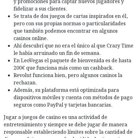
y promociones para captar nuevos jugadores y
fidelizar a sus clientes.
Se trata de dos juegos de cartas inspirados en él,
pero con sus propias normas o particularidades
que también podemos encontrar en algunos
casinos online.
Ahí descubrí que no era el único al que Crazy Time
le había arruinado un fin de semana.
En LeoVegas el paquete de bienvenida es de hasta
200€ que funciona más como un cashback.
Revolut funciona bien, pero algunos casinos la
rechazan.
Además, su plataforma está optimizada para
dispositivos móviles y cuenta con métodos de pago
seguros como PayPal y tarjetas bancarias.
Jugar a juegos de casino es una actividad de
entretenimiento y siempre se debe jugar de manera
responsable estableciendo límites sobre la cantidad de