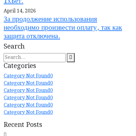
1хБет.
April 14, 2026
За продолжение использования
необходимо произвести оплату, так как
защита отключена.
Search
Categories
Category Not Found
0
Category Not Found
0
Category Not Found
0
Category Not Found
0
Category Not Found
0
Category Not Found
0
Recent Posts