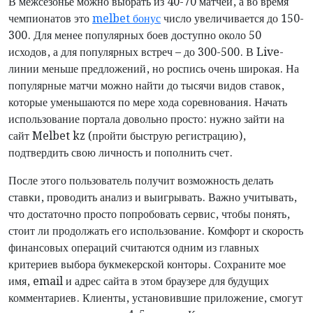
В межсезонье можно выбрать из 40-70 матчей, а во время
чемпионатов это
melbet бонус
число увеличивается до 150-
300. Для менее популярных боев доступно около 50
исходов, а для популярных встреч – до 300-500. В Live-
линии меньше предложений, но роспись очень широкая. На
популярные матчи можно найти до тысячи видов ставок,
которые уменьшаются по мере хода соревнования. Начать
использование портала довольно просто: нужно зайти на
сайт Melbet kz (пройти быструю регистрацию),
подтвердить свою личность и пополнить счет.
После этого пользователь получит возможность делать
ставки, проводить анализ и выигрывать. Важно учитывать,
что достаточно просто попробовать сервис, чтобы понять,
стоит ли продолжать его использование. Комфорт и скорость
финансовых операций считаются одним из главных
критериев выбора букмекерской конторы. Сохраните мое
имя, email и адрес сайта в этом браузере для будущих
комментариев. Клиенты, установившие приложение, смогут