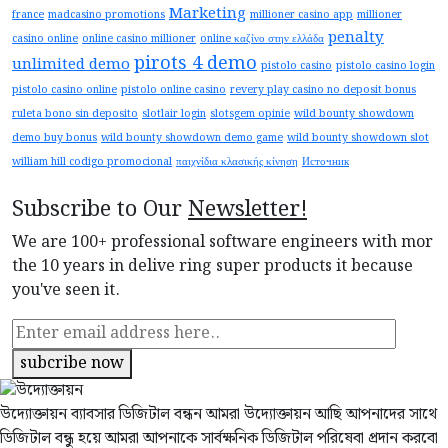
Marketing
france
madcasino promotions
millioner casino app
millioner
penalty
casino online
online casino millioner
online καζίνο στην ελλάδα
pirots 4 demo
unlimited demo
pistolo casino
pistolo casino login
pistolo casino online
pistolo online casino
revery play casino no deposit bonus
ruleta bono sin deposito
slotlair login
slotsgem opinie
wild bounty showdown
demo buy bonus
wild bounty showdown demo game
wild bounty showdown slot
william hill codigo promocional
παιχνίδια κλασικής κίνηση
Источник
Subscribe to Our
Newsletter!
We are 100+ professional software engineers with mor
the 10 years in delive ring super products it because
you've seen it.
subcribe now
উদ্যোক্তায়ন ব্যাবসার ডিজিটাল বন্ধন আমরা উদ্যোক্তায়ন আছি আপনাদের সাথে
ডিজিটাল বন্ধু হয়ে আমরা আপনাকে সার্বক্ষনিক ডিজিটাল পরিষেবা প্রদান করবো