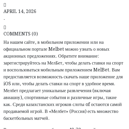
APRIL 14, 2026
-
COMMENTS (0)
На нашем сайте, в мобильном приложении или на
официальном портале Melbet можно узнать о новых
акционных предложениях. Обратите внимание:
зарегистрируйтесь на МелБет, чтобы делать ставки на спорт
и воспользоваться мобильным приложением MelBet. Вам
предоставляется возможность скачать наше приложение для
iOS или, чтобы делать ставки на спорт в удобное время.
Мелбет предлагает уникальные развлечения (включая
авиашоу), спортивные события и различные игры, такие
как.
Среди казахстанских игроков слоты of остаются самой
продаваемой игрой. В «Мелбет» (Россия) есть множество
баскетбольных матчей.