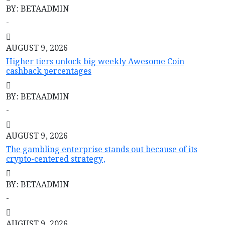
BY: BETAADMIN
-
AUGUST 9, 2026
Higher tiers unlock big weekly Awesome Coin
cashback percentages
BY: BETAADMIN
-
AUGUST 9, 2026
The gambling enterprise stands out because of its
crypto-centered strategy,
BY: BETAADMIN
-
AUGUST 9, 2026