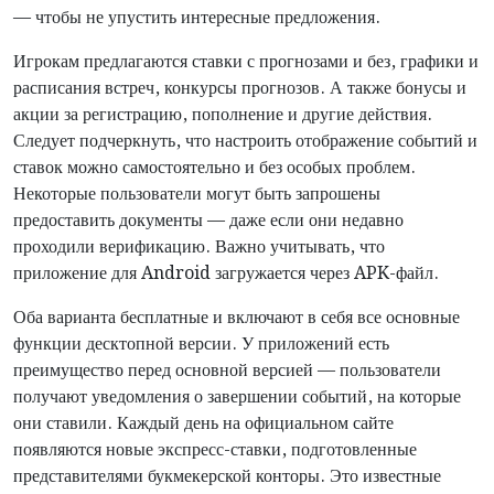
— чтобы не упустить интересные предложения.
Игрокам предлагаются ставки с прогнозами и без, графики и
расписания встреч, конкурсы прогнозов. А также бонусы и
акции за регистрацию, пополнение и другие действия.
Следует подчеркнуть, что настроить отображение событий и
ставок можно самостоятельно и без особых проблем.
Некоторые пользователи могут быть запрошены
предоставить документы — даже если они недавно
проходили верификацию. Важно учитывать, что
приложение для Android загружается через APK-файл.
Оба варианта бесплатные и включают в себя все основные
функции десктопной версии. У приложений есть
преимущество перед основной версией — пользователи
получают уведомления о завершении событий, на которые
они ставили. Каждый день на официальном сайте
появляются новые экспресс-ставки, подготовленные
представителями букмекерской конторы. Это известные