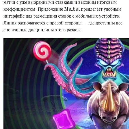
матчи с уже выбранными ставками и высоким итоговым
коэффициентом. Приложение Melbet предлагает удобный
интерфейс для размещения ставок с мобильных устройств.
Линия располагается с правой стороны — где доступны все
спортивные дисциплины этого раздела.