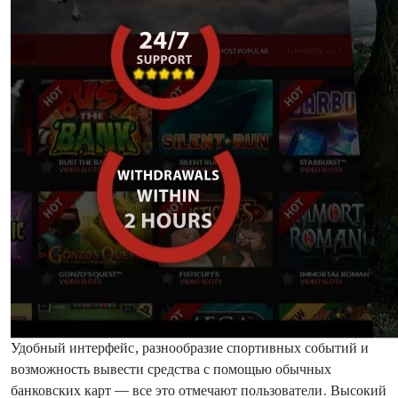
Удобный интерфейс, разнообразие спортивных событий и
возможность вывести средства с помощью обычных
банковских карт — все это отмечают пользователи. Высокий