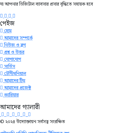
যা আপনার ডিজিটাল ব্যাবসার প্রসার বৃদ্ধিতে সহায়ক হবে
পেইজ
হোম
আমাদের সম্পর্কে
নিউজ ও ব্লগ
প্রশ্ন ও উত্তর
যোগাযোগ
সার্ভিস
টেস্টিমনিয়াল
আমাদের টিম
আমাদের প্রজেক্ট
ক্যারিয়ার
আমাদের গ্যালারী
© ২০২৪ উদ্যোক্তায়ন সর্বসত্ব সংরক্ষিত