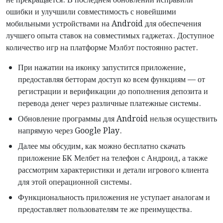
не прекращается. В последнем обновлении исправили
ошибки и улучшили совместимость с новейшими
мобильными устройствами на Android для обеспечения
лучшего опыта ставок на совместимых гаджетах. Доступное
количество игр на платформе Мэлбэт постоянно растет.
При нажатии на иконку запустится приложение,
предоставляя бетторам доступ ко всем функциям — от
регистрации и верификации до пополнения депозита и
перевода денег через различные платежные системы.
Обновление программы для Android нельзя осуществить
напрямую через Google Play.
Далее мы обсудим, как можно бесплатно скачать
приложение БК Мелбет на телефон с Андроид, а также
рассмотрим характеристики и детали игрового клиента
для этой операционной системы.
Функциональность приложения не уступает аналогам и
предоставляет пользователям те же преимущества.