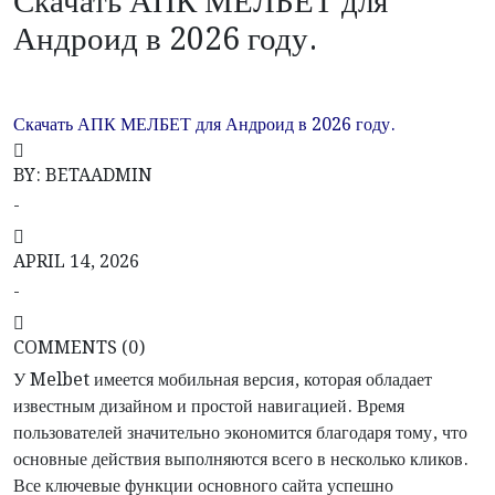
Скачать АПК МЕЛБЕТ для
Андроид в 2026 году.
Скачать АПК МЕЛБЕТ для Андроид в 2026 году.
Uncategorized
Скачать АПК МЕЛБЕТ для Андроид в 2026 году.
BY: BETAADMIN
-
APRIL 14, 2026
-
COMMENTS (0)
У Melbet имеется мобильная версия, которая обладает
известным дизайном и простой навигацией. Время
пользователей значительно экономится благодаря тому, что
основные действия выполняются всего в несколько кликов.
Все ключевые функции основного сайта успешно