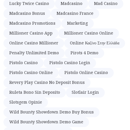
Lucky Twice Casino
Madcasino
Mad Casino
Madcasino Bonus
Madcasino France
Madcasino Promotions
Marketing
Millioner Casino App
Millioner Casino Online
Online Casino Millioner
Online Καζίνο Στην Ελλάδα
Penalty Unlimited Demo
Pirots 4 Demo
Pistolo Casino
Pistolo Casino Login
Pistolo Casino Online
Pistolo Online Casino
Revery Play Casino No Deposit Bonus
Ruleta Bono Sin Deposito
Slotlair Login
Slotsgem Opinie
Wild Bounty Showdown Demo Buy Bonus
Wild Bounty Showdown Demo Game