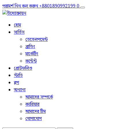
পরামর্শ নিন
কল করুন
+8801890992199
0
হোম
সার্ভিস
ডেভেলপমেন্ট
ব্রান্ডিং
মার্কেটিং
কন্টেন্ট
প্রোটফলিও
স্টাডি
ব্লগ
অন্যান্য
আমাদের সম্পর্কে
ক্যারিয়ার
আমাদের টিম
যোগাযোগ