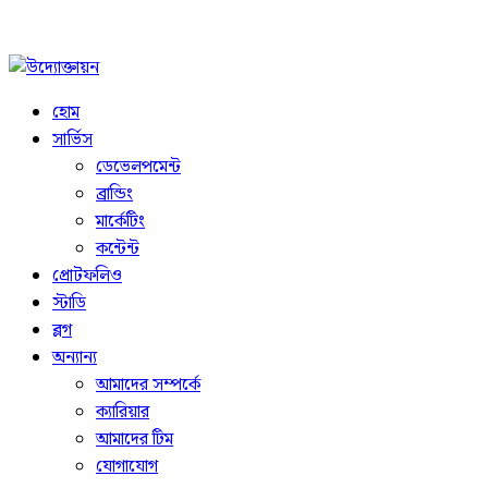
হোম
সার্ভিস
ডেভেলপমেন্ট
ব্রান্ডিং
মার্কেটিং
কন্টেন্ট
প্রোটফলিও
স্টাডি
ব্লগ
অন্যান্য
আমাদের সম্পর্কে
ক্যারিয়ার
আমাদের টিম
যোগাযোগ