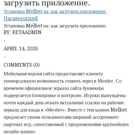
загрузить приложение.
Установка Melbet на: как загрузить приложение.
Uncategorized
Установка Melbet на: как загрузить приложение.
BY: BETAADMIN
-
APRIL 14, 2026
-
COMMENTS (0)
Мобильная версия сайта предоставляет клиенту
универсальную возможность ставить через в Мелбет. Со
временем официальное зеркало сайта букмекера
подвергается блокировке и контролю.
Игроки вынуждены
почти каждый день искать актуальные ссылки на рабочие
зеркала для входа в «Мелбет». Вместе с тем казино Melbet
предлагает своим пользователям широкий ассортимент
азартных игр, сопоставимый с предложениями крупнейших
онлайн-казино.