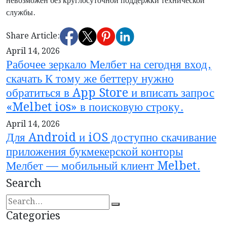
невозможен без круглосуточной поддержки технической
службы.
Share Article:
April 14, 2026
Рабочее зеркало Мелбет на сегодня вход,
скачать К тому же беттеру нужно
обратиться в App Store и вписать запрос
«Melbet ios» в поисковую строку.
April 14, 2026
Для Android и iOS доступно скачивание
приложения букмекерской конторы
Мелбет — мобильный клиент Melbet.
Search
Categories