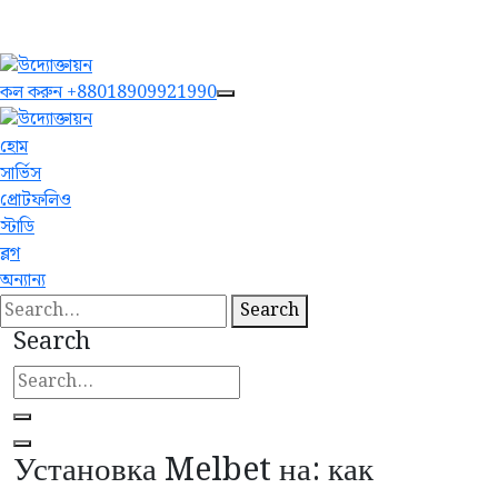
কল করুন
+8801890992199
0
হোম
সার্ভিস
প্রোটফলিও
স্টাডি
ব্লগ
অন্যান্য
Search
Search
Установка Melbet на: как