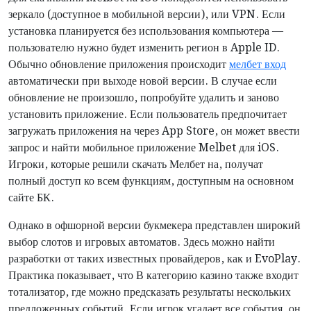
зеркало (доступное в мобильной версии), или VPN. Если
установка планируется без использования компьютера —
пользователю нужно будет изменить регион в Apple ID.
Обычно обновление приложения происходит
мелбет вход
автоматически при выходе новой версии. В случае если
обновление не произошло, попробуйте удалить и заново
установить приложение. Если пользователь предпочитает
загружать приложения на через App Store, он может ввести
запрос и найти мобильное приложение Melbet для iOS.
Игроки, которые решили скачать Мелбет на, получат
полный доступ ко всем функциям, доступным на основном
сайте БК.
Однако в офшорной версии букмекера представлен широкий
выбор слотов и игровых автоматов. Здесь можно найти
разработки от таких известных провайдеров, как и EvoPlay.
Практика показывает, что В категорию казино также входит
тотализатор, где можно предсказать результаты нескольких
предложенных событий. Если игрок угадает все события, он