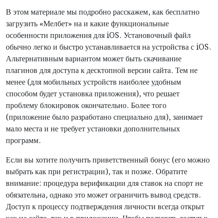
В этом материале мы подробно расскажем, как бесплатно
загрузить «Мелбет» на и какие функциональные
особенности приложения для iOS. Установочный файл
обычно легко и быстро устанавливается на устройства с iOS.
Альтернативным вариантом может быть скачивание
плагинов для доступа к десктопной версии сайта. Тем не
менее (для мобильных устройств наиболее удобным
способом будет установка приложения), что решает
проблему блокировок окончательно. Более того
(приложение было разработано специально для), занимает
мало места и не требует установки дополнительных
программ.
Если вы хотите получить приветственный бонус (его можно
выбрать как при регистрации), так и позже. Обратите
внимание: процедура верификации для ставок на спорт не
обязательна, однако это может ограничить вывод средств.
Доступ к процессу подтверждения личности всегда открыт