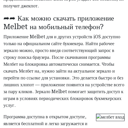
получит джекпот.
➦➦ Как можно скачать приложение
Melbet на мобильный телефон?
Приложение Melbet для и других устройств iOS доступно
только на официальном сайте букмекера. Найти рабочее
зеркало можно, просто введя соответствующий запрос в
строку поиска браузера. После скачивания программы
Мелбет на блокировка автоматически снимается. Чтобы
скачать Мелбет на, нужно зайти на актуальное зеркало и
перейти по ссылке для установки. Это делается быстро и без
лишних хлопот — приложение появится на устройстве всего
за пару кликов. Зеркало Melbet помогает защитить доступ к
играм в условиях периодических блокировок букмекерских
услуг.
Программа доступна в открытом доступе,
является бесплатной и легко загружается и