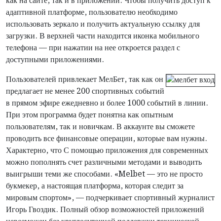
как на сайте, так и в приложении. Чтобы получить доступ к
адаптивной платформе, пользователю необходимо
использовать зеркало и получить актуальную ссылку для
загрузки. В верхней части находится иконка мобильного
телефона — при нажатии на нее откроется раздел с
доступными приложениями.
Пользователей привлекает МелБет, так как он
предлагает не менее 200 спортивных событий
в прямом эфире ежедневно и более 1000 событий в линии.
При этом программа будет понятна как опытным
пользователям, так и новичкам. В аккаунте вы сможете
проводить все финансовые операции, которые вам нужны.
Характерно, что С помощью приложения для современных
можно пополнять счет различными методами и выводить
выигрыши теми же способами. «Melbet — это не просто
букмекер, а настоящая платформа, которая следит за
мировым спортом», — подчеркивает спортивный журналист
Игорь Гвоздик. Полный обзор возможностей приложений