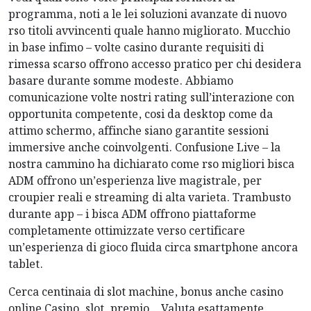
programma, noti a le lei soluzioni avanzate di nuovo
rso titoli avvincenti quale hanno migliorato. Mucchio
in base infimo – volte casino durante requisiti di
rimessa scarso offrono accesso pratico per chi desidera
basare durante somme modeste. Abbiamo
comunicazione volte nostri rating sull’interazione con
opportunita competente, cosi da desktop come da
attimo schermo, affinche siano garantite sessioni
immersive anche coinvolgenti. Confusione Live – la
nostra cammino ha dichiarato come rso migliori bisca
ADM offrono un’esperienza live magistrale, per
croupier reali e streaming di alta varieta. Trambusto
durante app – i bisca ADM offrono piattaforme
completamente ottimizzate verso certificare
un’esperienza di gioco fluida circa smartphone ancora
tablet.
Cerca centinaia di slot machine, bonus anche casino
online Casino, slot, premio… Valuta esattamente